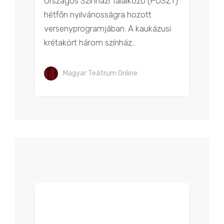
Országos Színházi Találkozó (POSZT)
hétfőn nyilvánosságra hozott
versenyprogramjában. A kaukázusi
krétakört három színház...
Magyar Teátrum Online