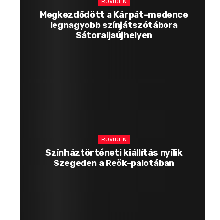
RÖVIDEN
Megkezdődött a Kárpát-medence
legnagyobb színjátszótábora
Sátoraljaújhelyen
RÖVIDEN
Színháztörténeti kiállítás nyílik
Szegeden a Reök-palotában