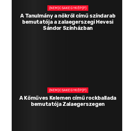
(NEM)CSAKEGYKÉP(P)
A Tanulmány a nőkről című színdarab
bemutatója a zalaegerszegi Hevesi
Sándor Színházban
(NEM)CSAKEGYKÉP(P)
A Kőműves Kelemen című rockballada
bemutatója Zalaegerszegen