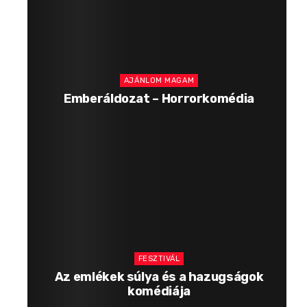
AJÁNLOM MAGAM
Emberáldozat – Horrorkomédia
FESZTIVÁL
Az emlékek súlya és a hazugságok
komédiája