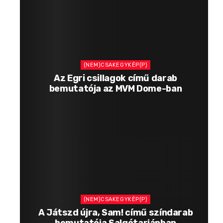
(NEM)CSAKEGYKÉP(P)
Az Egri csillagok című darab
bemutatója az MVM Dome-ban
(NEM)CSAKEGYKÉP(P)
A Játszd újra, Sam! című színdarab