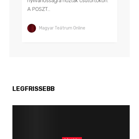
nyilvánosságra hozták csütörtökön.
A POSZT...
Magyar Teátrum Online
LEGFRISSEBB