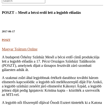
POSZT – Mesél a bécsi erdő lett a legjobb előadás
2017-06-17
POSZT
Magyar Teátrum Online
A budapesti Örkény Színház Mesél a bécsi erdő című produkciója
lett a legjobb előadás a 17. Pécsi Országos Színházi Találkozón
(POSZT), amelynek díjait a tíznapos fesztivált záró szombati
gálaesten adták át.
A szakmai zsűri által legjobbnak értékelt darabhoz további három
elismerés kapcsolódik: a legjobb női mellékszereplő díját Für Anikó,
a legjobb színházi zenéért járó elismerést Kákonyi Árpád, a legjobb
jelmez díját pedig Ignjatovic Kristina kapta – közölték a szervezők
az MTI-vel.
A legjobb női főszereplő díjával Ónodi Esztert tüntették ki a Katona