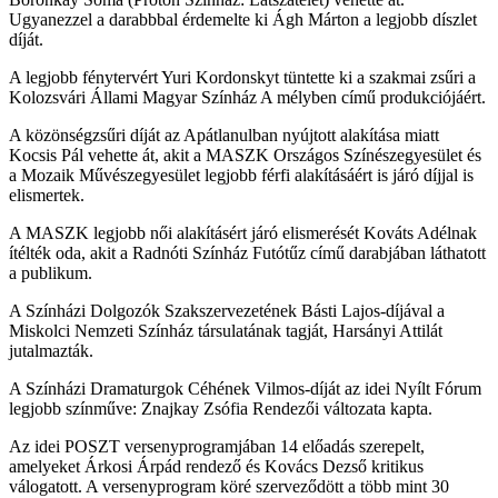
Ugyanezzel a darabbbal érdemelte ki Ágh Márton a legjobb díszlet
díját.
A legjobb fénytervért Yuri Kordonskyt tüntette ki a szakmai zsűri a
Kolozsvári Állami Magyar Színház A mélyben című produkciójáért.
A közönségzsűri díját az Apátlanulban nyújtott alakítása miatt
Kocsis Pál vehette át, akit a MASZK Országos Színészegyesület és
a Mozaik Művészegyesület legjobb férfi alakításáért is járó díjjal is
elismertek.
A MASZK legjobb női alakításért járó elismerését Kováts Adélnak
ítélték oda, akit a Radnóti Színház Futótűz című darabjában láthatott
a publikum.
A Színházi Dolgozók Szakszervezetének Básti Lajos-díjával a
Miskolci Nemzeti Színház társulatának tagját, Harsányi Attilát
jutalmazták.
A Színházi Dramaturgok Céhének Vilmos-díját az idei Nyílt Fórum
legjobb színműve: Znajkay Zsófia Rendezői változata kapta.
Az idei POSZT versenyprogramjában 14 előadás szerepelt,
amelyeket Árkosi Árpád rendező és Kovács Dezső kritikus
válogatott. A versenyprogram köré szerveződött a több mint 30