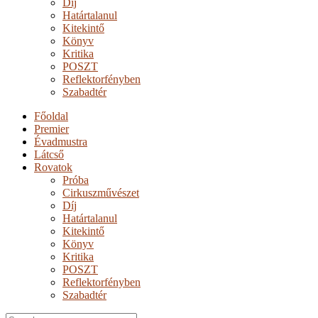
Díj
Határtalanul
Kitekintő
Könyv
Kritika
POSZT
Reflektorfényben
Szabadtér
Főoldal
Premier
Évadmustra
Látcső
Rovatok
Próba
Cirkuszművészet
Díj
Határtalanul
Kitekintő
Könyv
Kritika
POSZT
Reflektorfényben
Szabadtér