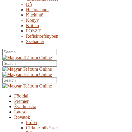
Díj
Határtalanul
Kitekintő
Könyv
Kritika
POSZT
Reflektorfényben
Szabadtér
Főoldal
Premier
Évadmustra
Látcső
Rovatok
Próba
Cirkuszművészet