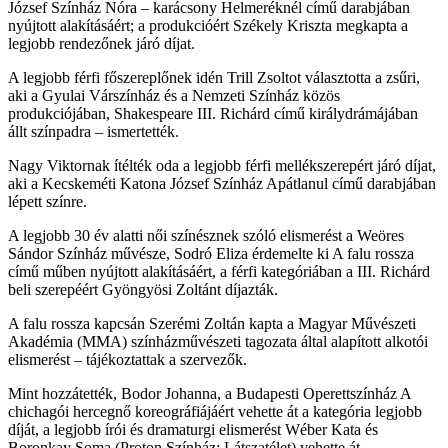
József Színház Nóra – karácsony Helmeréknél című darabjában
nyújtott alakításáért; a produkcióért Székely Kriszta megkapta a
legjobb rendezőnek járó díjat.
A legjobb férfi főszereplőnek idén Trill Zsoltot választotta a zsűri,
aki a Gyulai Várszínház és a Nemzeti Színház közös
produkciójában, Shakespeare III. Richárd című királydrámájában
állt színpadra – ismertették.
Nagy Viktornak ítélték oda a legjobb férfi mellékszerepért járó díjat,
aki a Kecskeméti Katona József Színház Apátlanul című darabjában
lépett színre.
A legjobb 30 év alatti női színésznek szóló elismerést a Weöres
Sándor Színház művésze, Sodró Eliza érdemelte ki A falu rossza
című műben nyújtott alakításáért, a férfi kategóriában a III. Richárd
beli szerepéért Gyöngyösi Zoltánt díjazták.
A falu rossza kapcsán Szerémi Zoltán kapta a Magyar Művészeti
Akadémia (MMA) színházművészeti tagozata által alapított alkotói
elismerést – tájékoztattak a szervezők.
Mint hozzátették, Bodor Johanna, a Budapesti Operettszínház A
chichagói hercegnő koreográfiájáért vehette át a kategória legjobb
díját, a legjobb írói és dramaturgi elismerést Wéber Kata és
Boronkay Soma (Proton Színház: Látszatélet) vehette át.