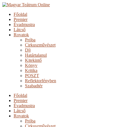
Főoldal
Premier
Évadmustra
Látcső
Rovatok
Próba
Cirkuszművészet
Díj
Határtalanul
Kitekintő
Könyv
Kritika
POSZT
Reflektorfényben
Szabadtér
Főoldal
Premier
Évadmustra
Látcső
Rovatok
Próba
Cirkuszművészet