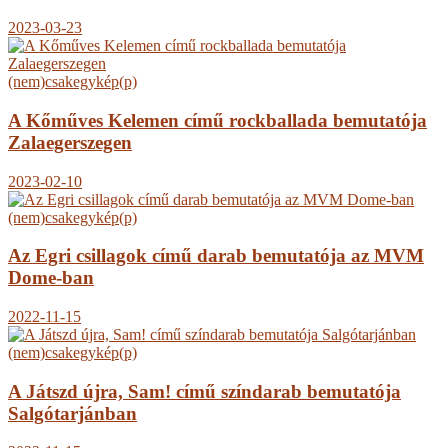
2023-03-23
(nem)csakegykép(p)
A Kőműves Kelemen című rockballada bemutatója
Zalaegerszegen
2023-02-10
(nem)csakegykép(p)
Az Egri csillagok című darab bemutatója az MVM
Dome-ban
2022-11-15
(nem)csakegykép(p)
A Játszd újra, Sam! című színdarab bemutatója
Salgótarjánban