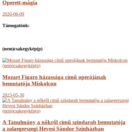
Operett-mágia
2026-06-09
Támogatónk:
(nem)csakegykép(p)
(nem)csakegykép(p)
Mozart Figaro házassága című operájának
bemutatója Miskolcon
2023-05-30
(nem)csakegykép(p)
A Tanulmány a nőkről című színdarab bemutatója
a zalaegerszegi Hevesi Sándor Színházban