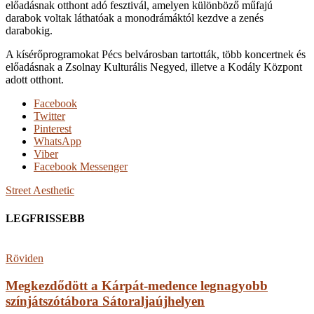
előadásnak otthont adó fesztivál, amelyen különböző műfajú
darabok voltak láthatóak a monodrámáktól kezdve a zenés
darabokig.
A kísérőprogramokat Pécs belvárosban tartották, több koncertnek és
előadásnak a Zsolnay Kulturális Negyed, illetve a Kodály Központ
adott otthont.
Facebook
Twitter
Pinterest
WhatsApp
Viber
Facebook Messenger
Street Aesthetic
LEGFRISSEBB
Röviden
Megkezdődött a Kárpát-medence legnagyobb
színjátszótábora Sátoraljaújhelyen