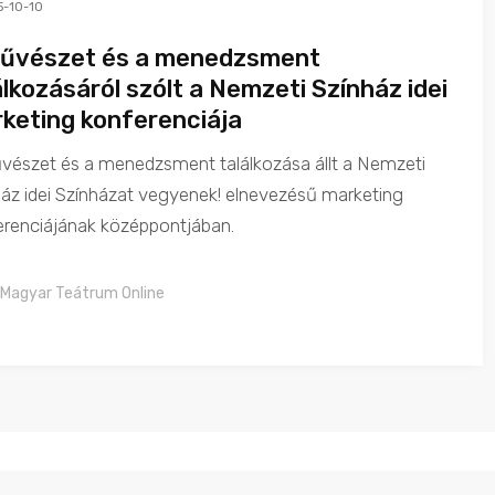
5-10-10
űvészet és a menedzsment
álkozásáról szólt a Nemzeti Színház idei
keting konferenciája
vészet és a menedzsment találkozása állt a Nemzeti
áz idei Színházat vegyenek! elnevezésű marketing
erenciájának középpontjában.
Magyar Teátrum Online