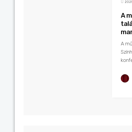
202
A m
tal
mar
A mű
Szính
konf