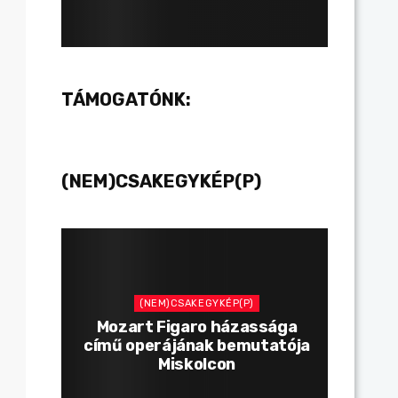
TÁMOGATÓNK:
(NEM)CSAKEGYKÉP(P)
(NEM)CSAKEGYKÉP(P)
Mozart Figaro házassága
című operájának bemutatója
Miskolcon