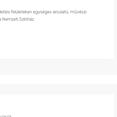
irdetési felületeken egységes arculatú, művészi
 a Nemzeti Színház
8-06-09