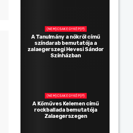
(NEM)CSAKEGYKÉP(P)
A Tanulmány a nőkről című
színdarab bemutatója a
zalaegerszegi Hevesi Sándor
Színházban
(NEM)CSAKEGYKÉP(P)
A Kőműves Kelemen című
rockballada bemutatója
Zalaegerszegen