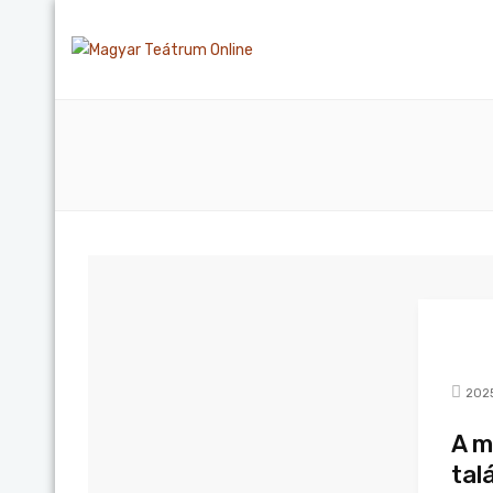
2025
A m
tal