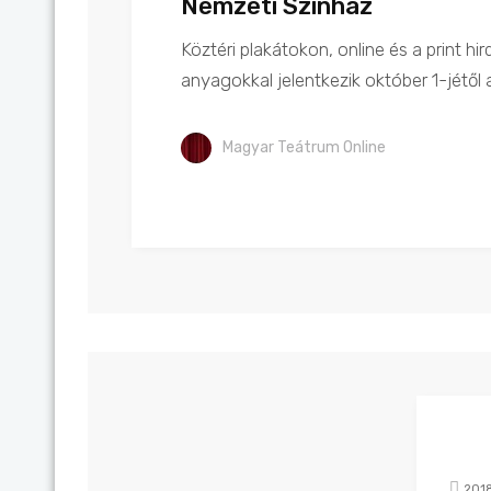
Nemzeti Színház
Köztéri plakátokon, online és a print h
anyagokkal jelentkezik október 1-jétől
Magyar Teátrum Online
201