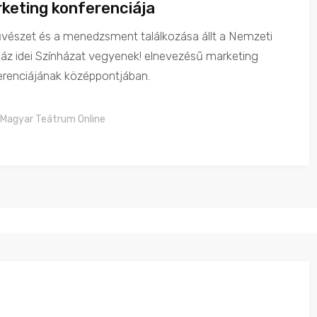
keting konferenciája
vészet és a menedzsment találkozása állt a Nemzeti
áz idei Színházat vegyenek! elnevezésű marketing
erenciájának középpontjában.
Magyar Teátrum Online