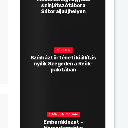
színjátszótábora
Sátoraljaújhelyen
RÖVIDEN
Színháztörténeti kiállítás
nyílik Szegeden a Reök-
palotában
AJÁNLOM MAGAM
Emberáldozat –
Horrorkomédia