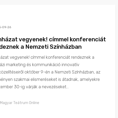
5-09-26
nházat vegyenek! címmel konferenciát
deznek a Nemzeti Színházban
házat vegyenek! címmel konferenciát rendeznek a
házi marketing és kommunikáció innovatív
zelítéseiről október 9-én a Nemzeti Színházban, az
ényen szakmai elismeréseket is átadnak, amelyekre
ember 30-ig várják a nevezéseket...
Magyar Teátrum Online