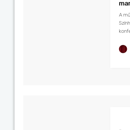
mar
A mű
Szính
konf