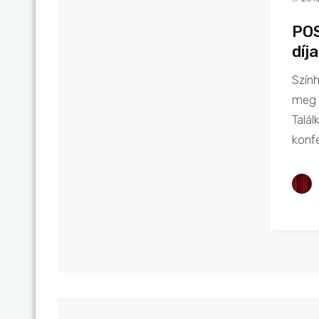
POS
díj
Szín
meg 
Talá
konfe