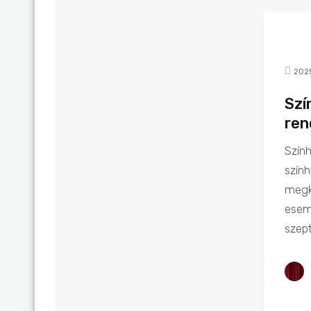
202
Szí
ren
Szín
szín
megkö
esem
szept