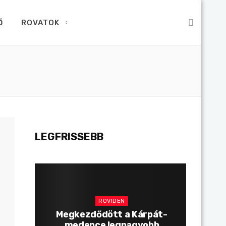
Ő
ROVATOK
LEGFRISSEBB
RÖVIDEN
Megkezdődött a Kárpát-
medence legnagyobb