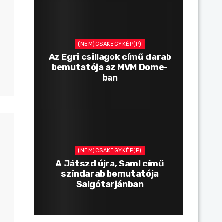
(NEM)CSAKEGYKÉP(P)
Az Egri csillagok című darab
bemutatója az MVM Dome-
ban
(NEM)CSAKEGYKÉP(P)
A Játszd újra, Sam! című
színdarab bemutatója
Salgótarjánban