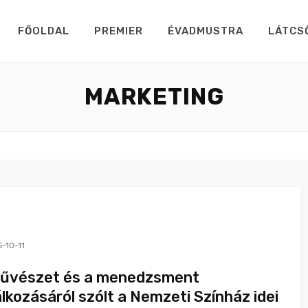
FŐOLDAL
PREMIER
ÉVADMUSTRA
LÁTCS
MARKETING
-10-11
űvészet és a menedzsment
álkozásáról szólt a Nemzeti Színház idei