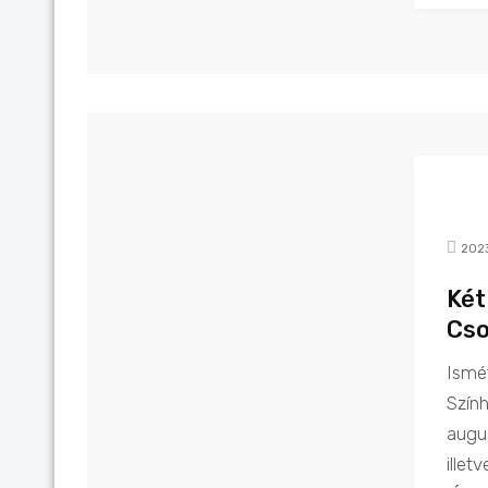
202
Két
Cso
Ismét
Szín
augu
illet