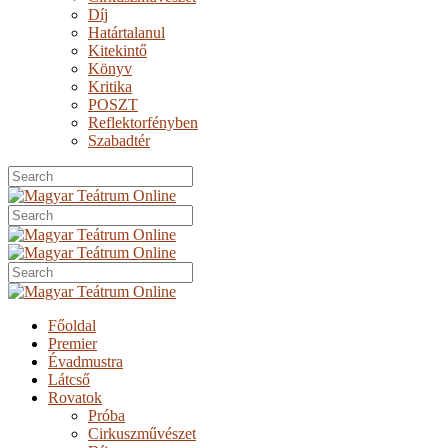
Díj
Határtalanul
Kitekintő
Könyv
Kritika
POSZT
Reflektorfényben
Szabadtér
Főoldal
Premier
Évadmustra
Látcső
Rovatok
Próba
Cirkuszművészet