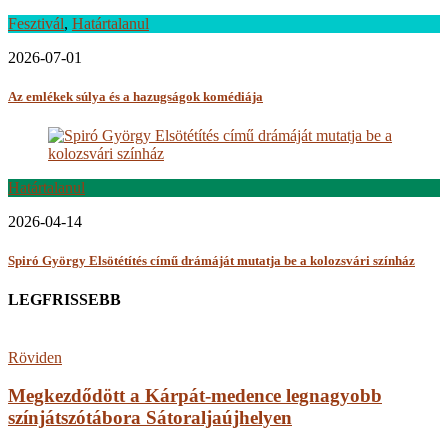
Fesztivál
,
Határtalanul
2026-07-01
Az emlékek súlya és a hazugságok komédiája
Határtalanul
2026-04-14
Spiró György Elsötétítés című drámáját mutatja be a kolozsvári színház
LEGFRISSEBB
Röviden
Megkezdődött a Kárpát-medence legnagyobb
színjátszótábora Sátoraljaújhelyen