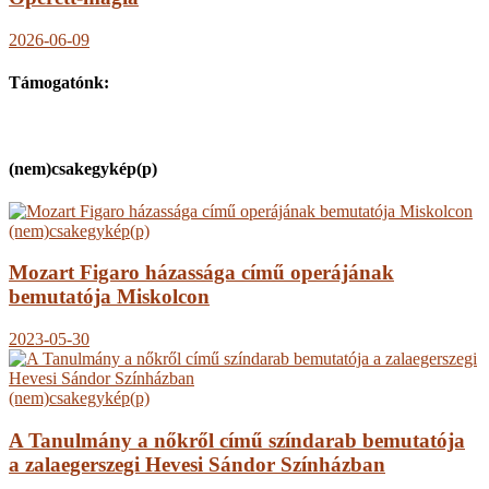
2026-06-09
Támogatónk:
(nem)csakegykép(p)
(nem)csakegykép(p)
Mozart Figaro házassága című operájának
bemutatója Miskolcon
2023-05-30
(nem)csakegykép(p)
A Tanulmány a nőkről című színdarab bemutatója
a zalaegerszegi Hevesi Sándor Színházban