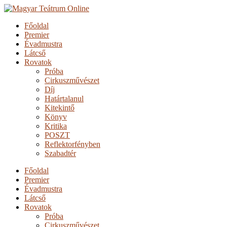
Főoldal
Premier
Évadmustra
Látcső
Rovatok
Próba
Cirkuszművészet
Díj
Határtalanul
Kitekintő
Könyv
Kritika
POSZT
Reflektorfényben
Szabadtér
Főoldal
Premier
Évadmustra
Látcső
Rovatok
Próba
Cirkuszművészet