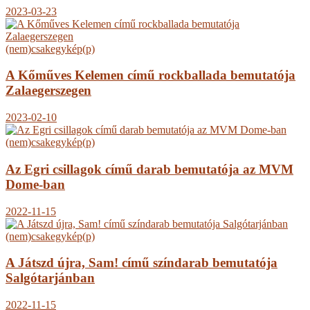
2023-03-23
(nem)csakegykép(p)
A Kőműves Kelemen című rockballada bemutatója
Zalaegerszegen
2023-02-10
(nem)csakegykép(p)
Az Egri csillagok című darab bemutatója az MVM
Dome-ban
2022-11-15
(nem)csakegykép(p)
A Játszd újra, Sam! című színdarab bemutatója
Salgótarjánban
2022-11-15