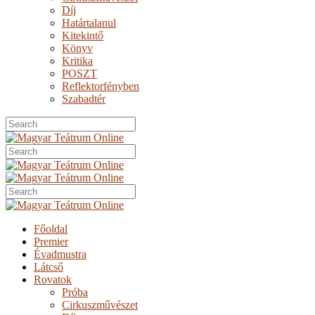
Díj
Határtalanul
Kitekintő
Könyv
Kritika
POSZT
Reflektorfényben
Szabadtér
Főoldal
Premier
Évadmustra
Látcső
Rovatok
Próba
Cirkuszművészet