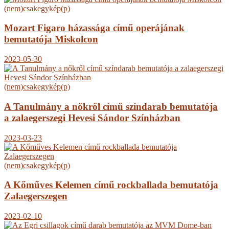
(nem)csakegykép(p)
Mozart Figaro házassága című operájának
bemutatója Miskolcon
2023-05-30
(nem)csakegykép(p)
A Tanulmány a nőkről című színdarab bemutatója
a zalaegerszegi Hevesi Sándor Színházban
2023-03-23
(nem)csakegykép(p)
A Kőműves Kelemen című rockballada bemutatója
Zalaegerszegen
2023-02-10