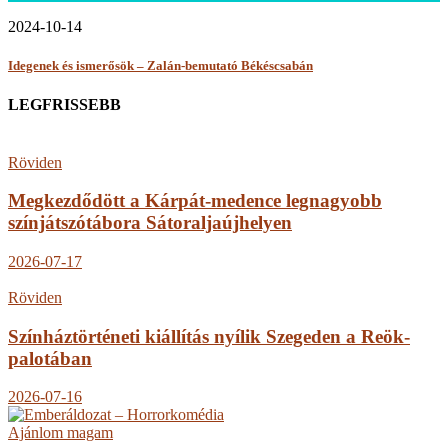
2024-10-14
Idegenek és ismerősök – Zalán-bemutató Békéscsabán
LEGFRISSEBB
Röviden
Megkezdődött a Kárpát-medence legnagyobb
színjátszótábora Sátoraljaújhelyen
2026-07-17
Röviden
Színháztörténeti kiállítás nyílik Szegeden a Reök-
palotában
2026-07-16
Ajánlom magam