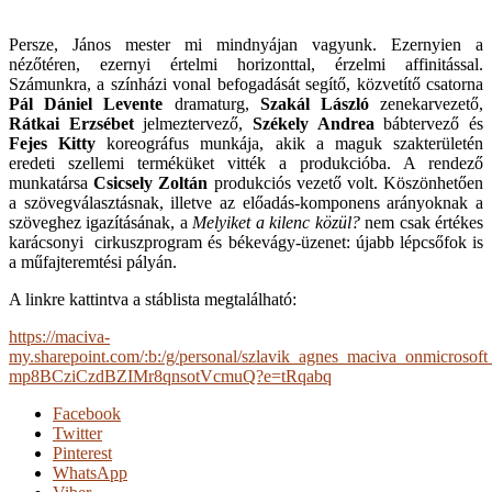
Persze, János mester mi mindnyájan vagyunk. Ezernyien a
nézőtéren, ezernyi értelmi horizonttal, érzelmi affinitással.
Számunkra, a színházi vonal befogadását segítő, közvetítő csatorna
Pál Dániel Levente
dramaturg,
Szakál László
zenekarvezető,
Rátkai Erzsébet
jelmeztervező,
Székely Andrea
bábtervező és
Fejes Kitty
koreográfus munkája, akik a maguk szakterületén
eredeti szellemi terméküket vitték a produkcióba. A rendező
munkatársa
Csicsely Zoltán
produkciós vezető volt. Köszönhetően
a szövegválasztásnak, illetve az előadás-komponens arányoknak a
szöveghez igazításának, a
Melyiket a kilenc közül?
nem csak értékes
karácsonyi cirkuszprogram és békevágy-üzenet: újabb lépcsőfok is
a műfajteremtési pályán.
A linkre kattintva a stáblista megtalálható:
https://maciva-
my.sharepoint.com/:b:/g/personal/szlavik_agnes_maciva_onmicro
mp8BCziCzdBZIMr8qnsotVcmuQ?e=tRqabq
Facebook
Twitter
Pinterest
WhatsApp