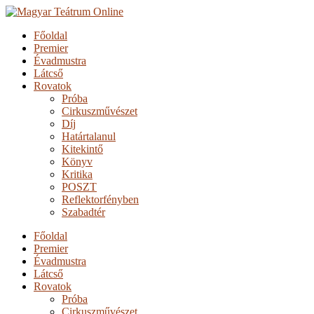
Főoldal
Premier
Évadmustra
Látcső
Rovatok
Próba
Cirkuszművészet
Díj
Határtalanul
Kitekintő
Könyv
Kritika
POSZT
Reflektorfényben
Szabadtér
Főoldal
Premier
Évadmustra
Látcső
Rovatok
Próba
Cirkuszművészet