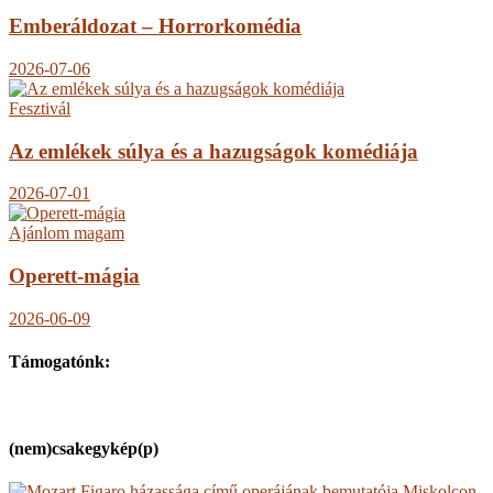
Emberáldozat – Horrorkomédia
2026-07-06
Fesztivál
Az emlékek súlya és a hazugságok komédiája
2026-07-01
Ajánlom magam
Operett-mágia
2026-06-09
Támogatónk:
(nem)csakegykép(p)