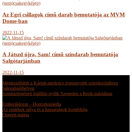
(nem)csakegykép(p)
Az Egri csillagok című darab bemutatója az MVM
Dome-ban
2022-11-15
(nem)csakegykép(p)
A Játszd újra, Sam! című színdarab bemutatója
Salgótarjánban
2022-11-15
FRISS
Megkezdődött a Kárpát-medence legnagyobb színjátszótábora
Sátoraljaújhelyen
július 17.
Színháztörténeti kiállítás nyílik Szegeden a Reök-palotában
július
16.
Emberáldozat – Horrorkomédia
július 6.
Az emlékek súlya és a hazugságok komédiája
július 1.
Operett-mágia
június 9.
Next
Prev
© Magyar Teátrumi Társaság • Weboldal készítés: SkyNetwork |