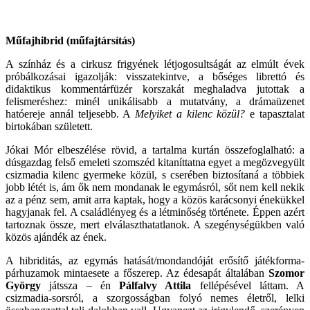
Műfajhibrid (műfajtársítás)
A színház és a cirkusz frigyének létjogosultságát az elmúlt évek
próbálkozásai igazolják: visszatekintve, a bőséges librettó és
didaktikus kommentárfüzér korszakát meghaladva jutottak a
felismeréshez: minél unikálisabb a mutatvány, a drámaüzenet
hatóereje annál teljesebb. A
Melyiket a kilenc közül?
e tapasztalat
birtokában született.
Jókai Mór elbeszélése rövid, a tartalma kurtán összefoglalható: a
dúsgazdag felső emeleti szomszéd kitaníttatna egyet a megözvegyült
csizmadia kilenc gyermeke közül, s cserében biztosítaná a többiek
jobb létét is, ám ők nem mondanak le egymásról, sőt nem kell nekik
az a pénz sem, amit arra kaptak, hogy a közös karácsonyi énekükkel
hagyjanak fel. A családlényeg és a létminőség története. Éppen azért
tartoznak össze, mert elválaszthatatlanok. A szegénységükben való
közös ajándék az ének.
A hibriditás, az egymás hatását/mondandóját erősítő játékforma-
párhuzamok mintaesete a főszerep. Az édesapát általában
Szomor
György
játssza – én
Pálfalvy Attila
fellépésével láttam. A
csizmadia-sorsról, a szorgosságban folyó nemes életről, lelki