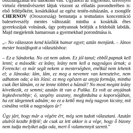
összhangzattal teli dalokban vall. Ugyanezt az irigylendő, szerényen
virtuóz életművészetet látjuk viszont az előadás porondterében is:
első fellépőként, kosárkákkal az egész testén-ruházatán, a zsonglőr
CHERNOV
(Oroszország) bemutatja a testtudatos koncentráció
balesetveszély mentes változatát: mintha a kosárkák éhes
gyerekszájak volnának, úgy pottyannak beléjük a feldobált labdák.
Majd megjelenik hamarosan a gyermekhad porondmása is.
„–
No válasszon kend közőlök hamar egyet; aztán menjünk. – János
mester hozzáfogott a választáshoz:
– Ez a Sándorka. No ezt nem adom. Ez jól tanul; ebből papnak kell
lenni; a második: ez leány, leány nem kell a nagyságos úrnak; a
Ferencke: ez már segít nekem a mesterségben, enélkül nem lehetek
el; a Jánoska: lám, lám, ez meg a nevemre van keresztelve, nem
adhatom oda; a kis Józsi: ez meg egészen az anyja formája, mintha
csak őtet látnám, ez ne lenne többet a háznál? No most megint leány
következik, ez semmi; azután itt van a Palika. Ez volt az anyjának
legkedvesebbje; ó, szegény asszony, megfordulna a koporsójában,
ha ezt idegennek adnám; no ez a kettő meg még nagyon kicsiny, mit
csinálna velök a nagyságos úr?
Úgy járt, hogy már a végére ért, még sem tudott választani. Azután
alulról kezdte felfelé; de csak az lett akkor is a vége, hogy ő bizony
nem tudja melyiket adja oda, mert ő valamennyit szereti.
”