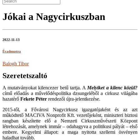
Jókai a Nagycirkuszban
2022-11-13
Évadmustra
Balogh Tibor
Szeretetszaltó
A mutatványokat kilencezer betű tartja. A
Melyiket a kilenc közül?
című előadás a művelődéspolitika dzsungeléből a cirkusz világába
hazatérő
Fekete Péter
rendezői újra-jelentkezése.
2015-től, a Fővárosi Nagycirkusz igazgatójaként és az azt
működtető MACIVA Nonprofit Kft. vezetőjeként, miniszteri biztosi
rangban készítette elő a Nemzeti Cirkuszművészeti Központ
létrehozását, amelynek immár – odahagyva a politikusi pályát – első
embere. Kegyelmi állapot: a maga nyitotta szellemi ösvényen
haladhat tovább.