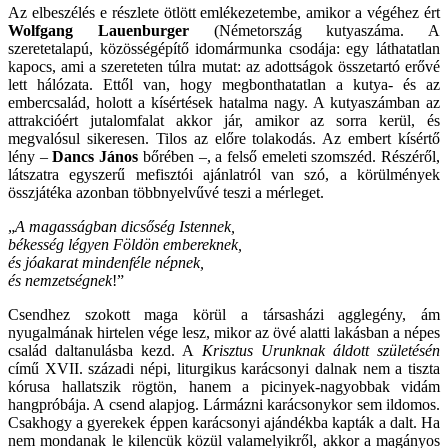
Az elbeszélés e részlete ötlött emlékezetembe, amikor a végéhez ért
Wolfgang Lauenburger
(Németország kutyaszáma. A
szeretetalapú, közösségépítő idomármunka csodája: egy láthatatlan
kapocs, ami a szereteten túlra mutat: az adottságok összetartó erővé
lett hálózata. Ettől van, hogy megbonthatatlan a kutya- és az
embercsalád, holott a kísértések hatalma nagy. A kutyaszámban az
attrakcióért jutalomfalat akkor jár, amikor az sorra kerül, és
megvalósul sikeresen. Tilos az előre tolakodás. Az embert kísértő
lény –
Dancs János
bőrében –, a felső emeleti szomszéd. Részéről,
látszatra egyszerű mefisztói ajánlatról van szó, a körülmények
összjátéka azonban többnyelvűvé teszi a mérleget.
„
A magasságban dicsőség Istennek,
békesség légyen Földön embereknek,
és jóakarat mindenféle népnek,
és nemzetségnek
!”
Csendhez szokott maga körül a társasházi agglegény, ám
nyugalmának hirtelen vége lesz, mikor az övé alatti lakásban a népes
család daltanulásba kezd. A
Krisztus Urunknak áldott születésén
című XVII. századi népi, liturgikus karácsonyi dalnak nem a tiszta
kórusa hallatszik rögtön, hanem a picinyek-nagyobbak vidám
hangpróbája. A csend alapjog. Lármázni karácsonykor sem ildomos.
Csakhogy a gyerekek éppen karácsonyi ajándékba kapták a dalt. Ha
nem mondanak le kilencük közül valamelyikről, akkor a magányos