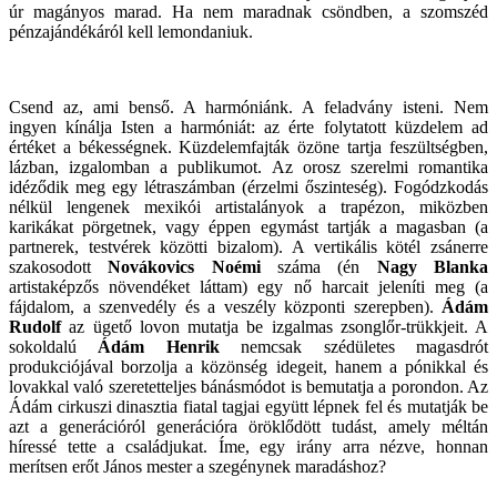
úr magányos marad. Ha nem maradnak csöndben, a szomszéd
pénzajándékáról kell lemondaniuk.
Csend az, ami benső. A harmóniánk. A feladvány isteni. Nem
ingyen kínálja Isten a harmóniát: az érte folytatott küzdelem ad
értéket a békességnek. Küzdelemfajták özöne tartja feszültségben,
lázban, izgalomban a publikumot. Az orosz szerelmi romantika
idéződik meg egy létraszámban (érzelmi őszinteség). Fogódzkodás
nélkül lengenek mexikói artistalányok a trapézon, miközben
karikákat pörgetnek, vagy éppen egymást tartják a magasban (a
partnerek, testvérek közötti bizalom). A vertikális kötél zsánerre
szakosodott
Novákovics Noémi
száma (én
Nagy Blanka
artistaképzős növendéket láttam) egy nő harcait jeleníti meg (a
fájdalom, a szenvedély és a veszély központi szerepben).
Ádám
Rudolf
az ügető lovon mutatja be izgalmas zsonglőr-trükkjeit. A
sokoldalú
Ádám Henrik
nemcsak szédületes magasdrót
produkciójával borzolja a közönség idegeit, hanem a pónikkal és
lovakkal való szeretetteljes bánásmódot is bemutatja a porondon. Az
Ádám cirkuszi dinasztia fiatal tagjai együtt lépnek fel és mutatják be
azt a generációról generációra öröklődött tudást, amely méltán
híressé tette a családjukat. Íme, egy irány arra nézve, honnan
merítsen erőt János mester a szegénynek maradáshoz?