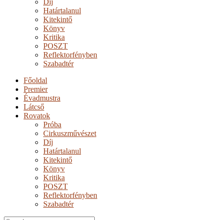
Díj
Határtalanul
Kitekintő
Könyv
Kritika
POSZT
Reflektorfényben
Szabadtér
Főoldal
Premier
Évadmustra
Látcső
Rovatok
Próba
Cirkuszművészet
Díj
Határtalanul
Kitekintő
Könyv
Kritika
POSZT
Reflektorfényben
Szabadtér