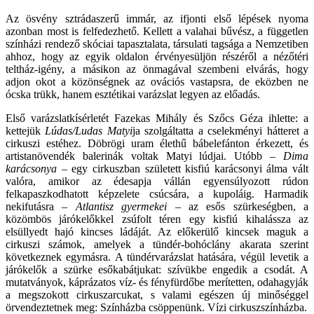
Az ösvény sztrádaszerű immár, az ifjonti első lépések nyoma
azonban most is felfedezhető. Kellett a valahai bűvész, a független
színházi rendező skóciai tapasztalata, társulati tagsága a Nemzetiben
ahhoz, hogy az egyik oldalon érvényesüljön részéről a nézőtéri
teltház-igény, a másikon az önmagával szembeni elvárás, hogy
adjon okot a közönségnek az ovációs vastapsra, de eközben ne
ócska trükk, hanem esztétikai varázslat legyen az előadás.
Első varázslatkísérletét Fazekas Mihály és Szőcs Géza ihlette: a
kettejük
Lúdas/Ludas Matyi
ja szolgáltatta a cselekményi hátteret a
cirkuszi estéhez. Döbrögi uram élethű bábelefánton érkezett, és
artistanövendék balerinák voltak Matyi lúdjai. Utóbb –
Dima
karácsonya
– egy cirkuszban született kisfiú karácsonyi álma vált
valóra, amikor az édesapja vállán egyensúlyozott rúdon
felkapaszkodhatott képzelete csúcsára, a kupoláig. Harmadik
nekifutásra –
Atlantisz gyermekei
– az esős szürkeségben, a
közömbös járókelőkkel zsúfolt téren egy kisfiú kihalássza az
elsüllyedt hajó kincses ládáját. Az előkerülő kincsek maguk a
cirkuszi számok, amelyek a tündér-bohóclány akarata szerint
következnek egymásra. A tündérvarázslat hatására, végül levetik a
járókelők a szürke esőkabátjukat: szívükbe engedik a csodát. A
mutatványok, káprázatos víz- és fényfürdőbe merítetten, odahagyják
a megszokott cirkuszarcukat, s valami egészen új minőséggel
örvendeztetnek meg: Színházba csöppenünk. Vízi cirkuszszínházba.