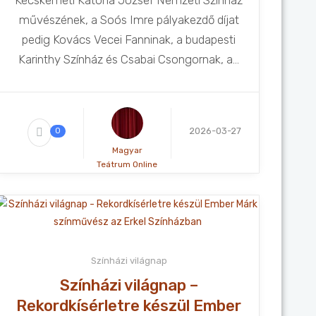
Kecskeméti Katona József Nemzeti Színház
művészének, a Soós Imre pályakezdő díjat
pedig Kovács Vecei Fanninak, a budapesti
Karinthy Színház és Csabai Csongornak, a...
2026-03-27
0
Magyar
Teátrum Online
Színházi világnap
Színházi világnap –
Rekordkísérletre készül Ember