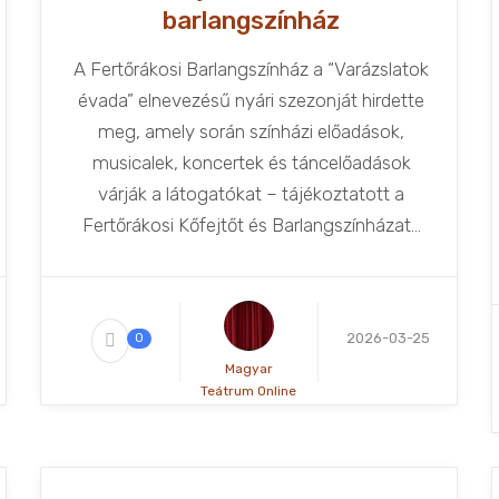
barlangszínház
A Fertőrákosi Barlangszínház a “Varázslatok
évada” elnevezésű nyári szezonját hirdette
meg, amely során színházi előadások,
musicalek, koncertek és táncelőadások
várják a látogatókat – tájékoztatott a
Fertőrákosi Kőfejtőt és Barlangszínházat...
2026-03-25
0
Magyar
Teátrum Online