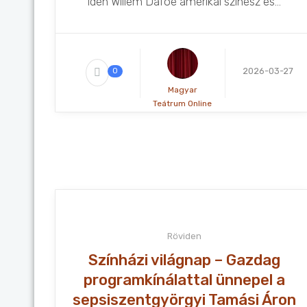
idén Willem Dafoe amerikai színész és...
2026-03-27
0
Magyar
Teátrum Online
Röviden
Színházi világnap – Gazdag
programkínálattal ünnepel a
sepsiszentgyörgyi Tamási Áron