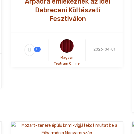
Árpádra emlékeznek az idei
Debreceni Költészeti
Fesztiválon
2026-04-01
0
Magyar
Teátrum Online