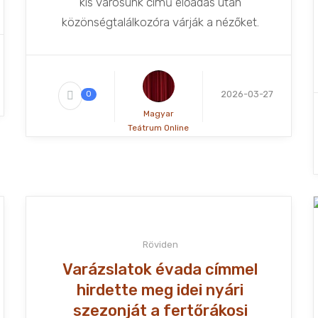
kis városunk című előadás után
közönségtalálkozóra várják a nézőket.
2026-03-27
0
Magyar
Teátrum Online
Röviden
Varázslatok évada címmel
hirdette meg idei nyári
szezonját a fertőrákosi