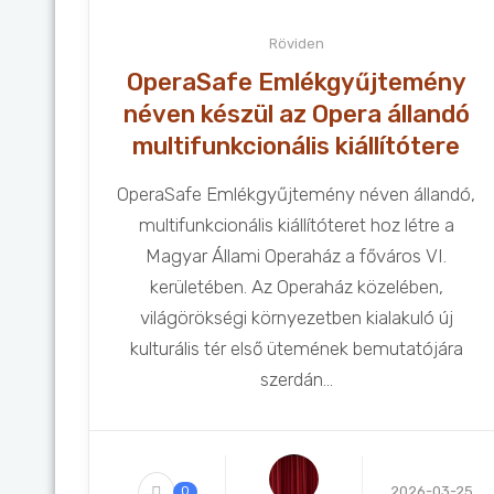
Röviden
OperaSafe Emlékgyűjtemény
néven készül az Opera állandó
multifunkcionális kiállítótere
OperaSafe Emlékgyűjtemény néven állandó,
multifunkcionális kiállítóteret hoz létre a
Magyar Állami Operaház a főváros VI.
kerületében. Az Operaház közelében,
világörökségi környezetben kialakuló új
kulturális tér első ütemének bemutatójára
szerdán...
2026-03-25
0