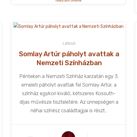
Teátrum Online
Látcső
Somlay Artúr páholyt avattak a
Nemzeti Színházban
Pénteken a Nemzeti Színház karzatán egy 3.
emeleti páholyt avattak fel Somlay Artúr, a
színház egykori kiváló, kétszeres Kossuth-
díjas művésze tiszteletére. Az ünnepségen a
néhai színész családtagjai is részt...