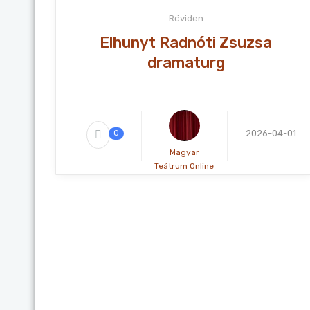
Röviden
Elhunyt Radnóti Zsuzsa
dramaturg
2026-04-01
0
Magyar
Teátrum Online