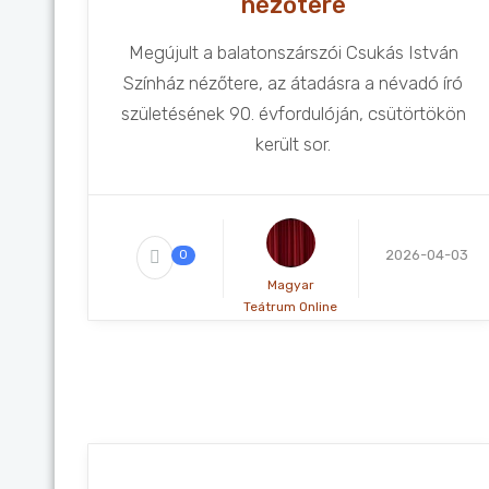
nézőtere
Megújult a balatonszárszói Csukás István
Színház nézőtere, az átadásra a névadó író
születésének 90. évfordulóján, csütörtökön
került sor.
2026-04-03
0
Magyar
Teátrum Online