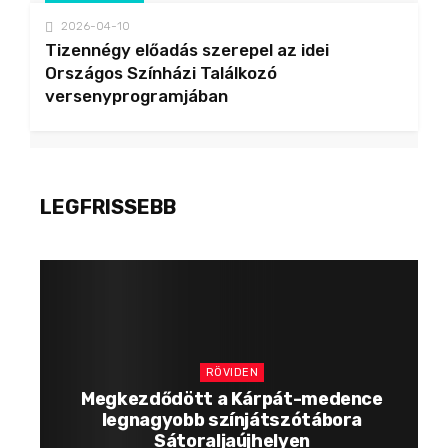
2026-04-10
Tizennégy előadás szerepel az idei
Országos Színházi Találkozó
versenyprogramjában
LEGFRISSEBB
RÖVIDEN
Megkezdődött a Kárpát-medence
legnagyobb színjátszótábora
Sátoraljaújhelyen