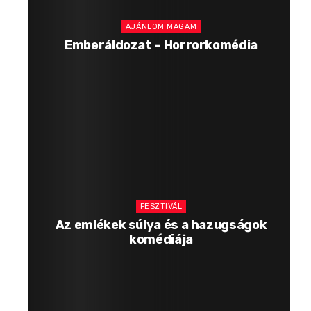
AJÁNLOM MAGAM
Emberáldozat – Horrorkomédia
FESZTIVÁL
Az emlékek súlya és a hazugságok
komédiája