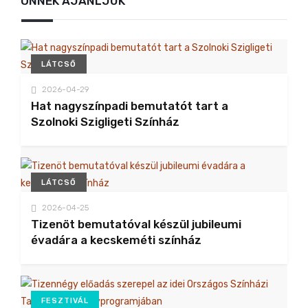
ÖNNEK AJÁNLJUK
LÁTCSŐ
2026-04-29
Hat nagyszínpadi bemutatót tart a
Szolnoki Szigligeti Színház
LÁTCSŐ
2026-04-25
Tizenöt bemutatóval készül jubileumi
évadára a kecskeméti színház
FESZTIVÁL