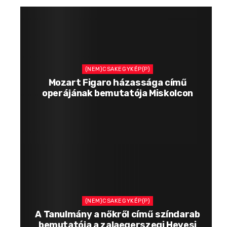
(NEM)CSAKEGYKÉP(P)
Mozart Figaro házassága című
operájának bemutatója Miskolcon
(NEM)CSAKEGYKÉP(P)
A Tanulmány a nőkről című színdarab
bemutatója a zalaegerszegi Hevesi