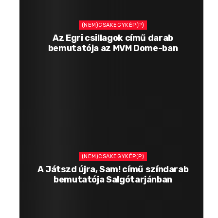
(NEM)CSAKEGYKÉP(P)
Az Egri csillagok című darab
bemutatója az MVM Dome-ban
(NEM)CSAKEGYKÉP(P)
A Játszd újra, Sam! című színdarab
bemutatója Salgótarjánban