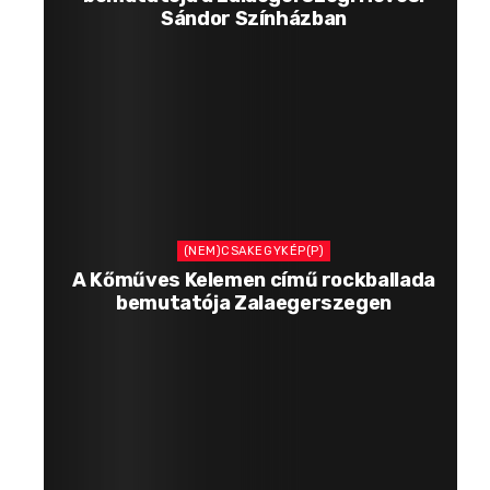
Sándor Színházban
(NEM)CSAKEGYKÉP(P)
A Kőműves Kelemen című rockballada
bemutatója Zalaegerszegen