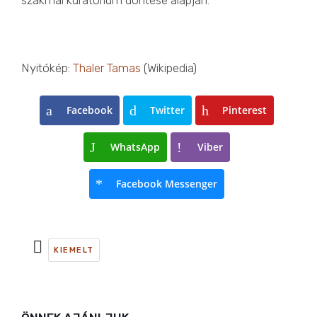
szakmai kuratórium döntése alapján.
Nyitókép:
Thaler Tamas
(Wikipedia)
Facebook
Twitter
Pinterest
WhatsApp
Viber
Facebook Messenger
KIEMELT