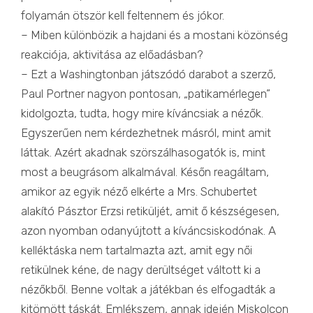
folyamán ötször kell feltennem és jókor.
– Miben különbözik a hajdani és a mostani közönség
reakciója, aktivitása az előadásban?
– Ezt a Washingtonban játszódó darabot a szerző,
Paul Portner nagyon pontosan, „patikamérlegen”
kidolgozta, tudta, hogy mire kíváncsiak a nézők.
Egyszerűen nem kérdezhetnek másról, mint amit
láttak. Azért akadnak szörszálhasogatók is, mint
most a beugrásom alkalmával. Későn reagáltam,
amikor az egyik néző elkérte a Mrs. Schubertet
alakító Pásztor Erzsi retiküljét, amit ő készségesen,
azon nyomban odanyújtott a kíváncsiskodónak. A
kelléktáska nem tartalmazta azt, amit egy női
retikülnek kéne, de nagy derültséget váltott ki a
nézőkből. Benne voltak a játékban és elfogadták a
kitömött táskát. Emlékszem, annak idején Miskolcon