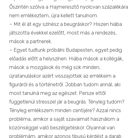
Őszintén szólva a Hajmeresztő nyolcvan százalékára
nem emlékeztem, újra kellett tanulnom.
– Mit él át egy színész a beugráskor? Hiszen hiába
játszotta évekkel ezelőtt, most más a rendezés,
mások a partnerek.
– Egyet tudtunk próbálni Budapesten, egyet pedig
előadás előtt a helyszínen. Hiába mások a kollégák,
mások a mozgások és még sok minden,
újratanuláskor azért visszajöttek az emlékeim a
figuráról és a történetről. Jobban tudom annál, aki
most tanulná meg az egészet. Persze ettől
függetlenül stresszel jár a beugrás. Tényleg tudom?
Tényleg emlékszem minden centijére? Azzal nincs
probléma, amikor a saját szavaimat használom a
közönséggel való beszélgetéskor. Olyannal van
problémám, amikor azonos típusú kérdést a darab