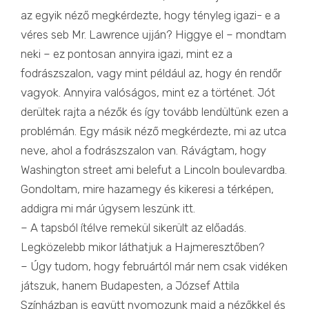
az egyik néző megkérdezte, hogy tényleg igazi- e a
véres seb Mr. Lawrence ujján? Higgye el – mondtam
neki – ez pontosan annyira igazi, mint ez a
fodrászszalon, vagy mint például az, hogy én rendőr
vagyok. Annyira valóságos, mint ez a történet. Jót
derültek rajta a nézők és így tovább lendültünk ezen a
problémán. Egy másik néző megkérdezte, mi az utca
neve, ahol a fodrászszalon van. Rávágtam, hogy
Washington street ami belefut a Lincoln boulevardba.
Gondoltam, mire hazamegy és kikeresi a térképen,
addigra mi már úgysem leszünk itt.
– A tapsból ítélve remekül sikerült az előadás.
Legközelebb mikor láthatjuk a Hajmeresztőben?
– Úgy tudom, hogy februártól már nem csak vidéken
játszuk, hanem Budapesten, a József Attila
Színházban is együtt nyomozunk majd a nézőkkel és