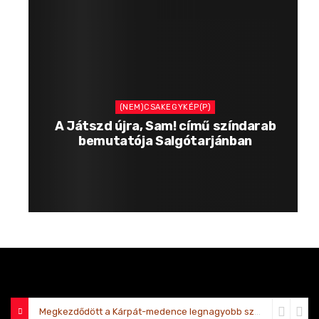
(NEM)CSAKEGYKÉP(P)
A Játszd újra, Sam! című színdarab
bemutatója Salgótarjánban
Megkezdődött a Kárpát-medence legnagyobb színjátszótábora Sátoraljaújhelyen