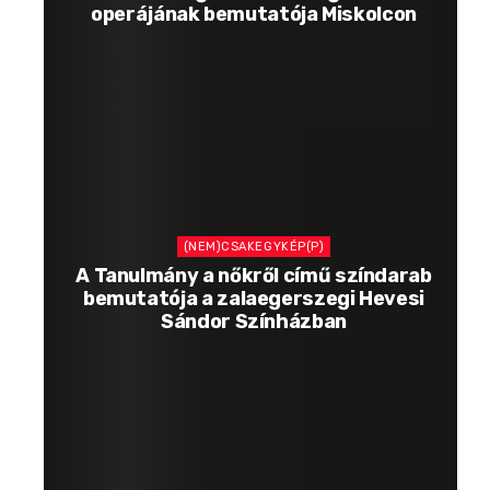
operájának bemutatója Miskolcon
(NEM)CSAKEGYKÉP(P)
A Tanulmány a nőkről című színdarab
bemutatója a zalaegerszegi Hevesi
Sándor Színházban