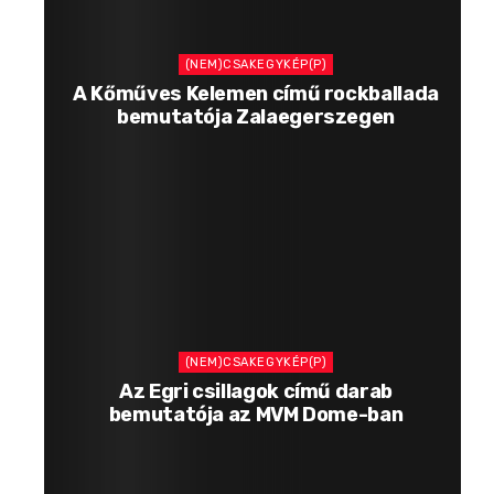
(NEM)CSAKEGYKÉP(P)
A Kőműves Kelemen című rockballada
bemutatója Zalaegerszegen
(NEM)CSAKEGYKÉP(P)
Az Egri csillagok című darab
bemutatója az MVM Dome-ban