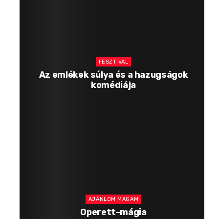
FESZTIVÁL
Az emlékek súlya és a hazugságok
komédiája
AJÁNLOM MAGAM
Operett-mágia