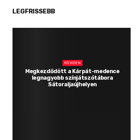
LEGFRISSEBB
RÖVIDEN
Megkezdődött a Kárpát-medence
legnagyobb színjátszótábora
Sátoraljaújhelyen