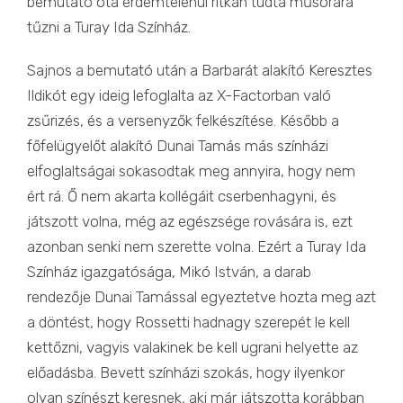
bemutató óta érdemtelenül ritkán tudta műsorára
tűzni a Turay Ida Színház.
Sajnos a bemutató után a Barbarát alakító Keresztes
Ildikót egy ideig lefoglalta az X-Factorban való
zsűrizés, és a versenyzők felkészítése. Később a
főfelügyelőt alakító Dunai Tamás más színházi
elfoglaltságai sokasodtak meg annyira, hogy nem
ért rá. Ő nem akarta kollégáit cserbenhagyni, és
játszott volna, még az egészsége rovására is, ezt
azonban senki nem szerette volna. Ezért a Turay Ida
Színház igazgatósága, Mikó István, a darab
rendezője Dunai Tamással egyeztetve hozta meg azt
a döntést, hogy Rossetti hadnagy szerepét le kell
kettőzni, vagyis valakinek be kell ugrani helyette az
előadásba. Bevett színházi szokás, hogy ilyenkor
olyan színészt keresnek, aki már játszotta korábban