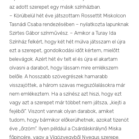
az adott szerepet egy másik színházban.
– Körülbelül hét éve játszottam Rossettit Miskolcon
Tasnádi Csaba rendezésében – nyilatkozta lapunknak
Szirtes Gábor színművész. – Amikor a Turay Ida
Színház felkért, hogy két hét múlva játsszam el újra
ezt a szerepet, gondolkodási időt kértem, mielőtt
belevágok. Azért hét év telt el és újra el akartam
olvasni a darabot, hogy lássam mire emlékszem
belőle. A hosszabb szövegrészek hamarabb
visszajöttek, a három szavas megszólalásokra már
nem emlékeztem. Ha a színész azt hiszi, hogy ezt
vagy azt a szerepet már többet nem játsza, „kiejti a
fejéből”. Viszont vannak olyan darabok, amiket
tudom, hogy bármikor előkerülhetnek, azokat tizenöt
éve „őrzöm”. Ilyen például a Csárdáskirálynő Miska
főpincére, vagy a Vígözvegyből Nyegus szerepe.