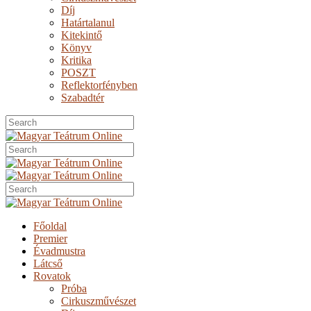
Díj
Határtalanul
Kitekintő
Könyv
Kritika
POSZT
Reflektorfényben
Szabadtér
Főoldal
Premier
Évadmustra
Látcső
Rovatok
Próba
Cirkuszművészet