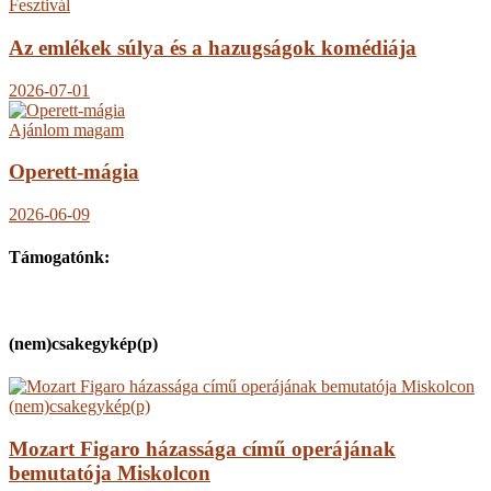
Fesztivál
Az emlékek súlya és a hazugságok komédiája
2026-07-01
Ajánlom magam
Operett-mágia
2026-06-09
Támogatónk:
(nem)csakegykép(p)
(nem)csakegykép(p)
Mozart Figaro házassága című operájának
bemutatója Miskolcon