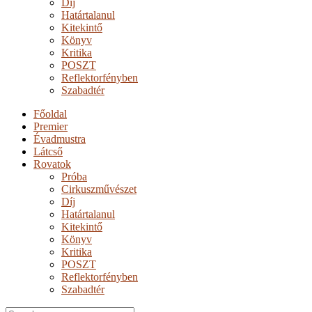
Díj
Határtalanul
Kitekintő
Könyv
Kritika
POSZT
Reflektorfényben
Szabadtér
Főoldal
Premier
Évadmustra
Látcső
Rovatok
Próba
Cirkuszművészet
Díj
Határtalanul
Kitekintő
Könyv
Kritika
POSZT
Reflektorfényben
Szabadtér