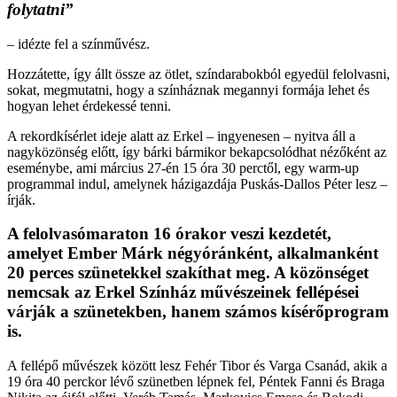
folytatni”
– idézte fel a színművész.
Hozzátette, így állt össze az ötlet, színdarabokból egyedül felolvasni,
sokat, megmutatni, hogy a színháznak megannyi formája lehet és
hogyan lehet érdekessé tenni.
A rekordkísérlet ideje alatt az Erkel – ingyenesen – nyitva áll a
nagyközönség előtt, így bárki bármikor bekapcsolódhat nézőként az
eseménybe, ami március 27-én 15 óra 30 perctől, egy warm-up
programmal indul, amelynek házigazdája Puskás-Dallos Péter lesz –
írják.
A felolvasómaraton 16 órakor veszi kezdetét,
amelyet Ember Márk négyóránként, alkalmanként
20 perces szünetekkel szakíthat meg. A közönséget
nemcsak az Erkel Színház művészeinek fellépései
várják a szünetekben, hanem számos kísérőprogram
is.
A fellépő művészek között lesz Fehér Tibor és Varga Csanád, akik a
19 óra 40 perckor lévő szünetben lépnek fel, Péntek Fanni és Braga