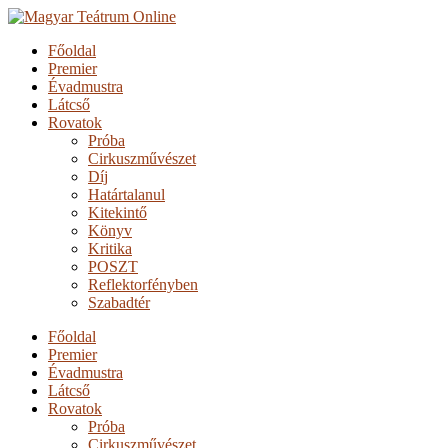
Főoldal
Premier
Évadmustra
Látcső
Rovatok
Próba
Cirkuszművészet
Díj
Határtalanul
Kitekintő
Könyv
Kritika
POSZT
Reflektorfényben
Szabadtér
Főoldal
Premier
Évadmustra
Látcső
Rovatok
Próba
Cirkuszművészet