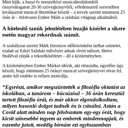
Mint írják, a hazai és nemzetközi musicalirodalomból
összeválogatott 20-30 szövegkönyvből, véletlenszerű sorrendben
kiválasztott musical librettókat készül – a tervek szerint minimum 25
órán át – felolvasni Ember Márk a színházi világnap alkalmából.
A hitelesítő tanúk jelenlétében lezajló kísérlet a sikere
esetén magyar rekordnak számít.
A szabályzat szerint Márk bizonyos időközönként tarthat szünetet,
ezalatt az Erkel Színház művészei adnak rövid műsort, illetve
fináléval zárják a rekordkísérletet – áll a közleményben.
A közleményben Ember Márkot idézik, aki elmondta, egyelőre úgy
készül, hogy minimum 25 órányi musical szövegkönyvet olvas fel,
amire két emléke is erősen motiválja.
“Egyrészt, amikor megszüntették a filozófia oktatást az
iskolában, a tanárom – búcsúzóul – 36 órán keresztül
tartott filozófia órát, és már akkor elgondolkodtam,
milyen hasonló dolgot tudnék én is csinálni. Aztán a
Covid alatt minden nap felolvastam egy-egy órát, hogy
kicsit színesebbé tegyem az emberek mindennapjait, és
eszembe jutott, meddig bírnám ezt egyhuzamban