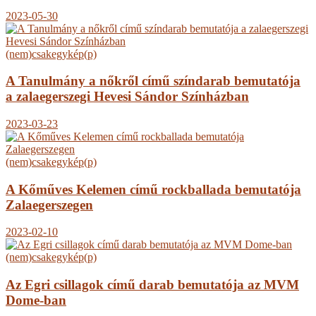
2023-05-30
(nem)csakegykép(p)
A Tanulmány a nőkről című színdarab bemutatója
a zalaegerszegi Hevesi Sándor Színházban
2023-03-23
(nem)csakegykép(p)
A Kőműves Kelemen című rockballada bemutatója
Zalaegerszegen
2023-02-10
(nem)csakegykép(p)
Az Egri csillagok című darab bemutatója az MVM
Dome-ban