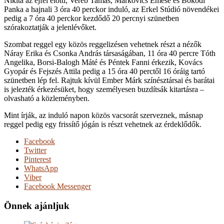
Nikita az éjfél előtti, Veréb Tamás, Markovics Emese és Bokodi
Panka a hajnali 3 óra 40 perckor induló, az Erkel Stúdió növendékei
pedig a 7 óra 40 perckor kezdődő 20 percnyi szünetben
szórakoztatják a jelenlévőket.
Szombat reggel egy közös reggelizésen vehetnek részt a nézők
Náray Erika és Csonka András társaságában, 11 óra 40 percre Tóth
Angelika, Borsi-Balogh Máté és Péntek Fanni érkezik, Kovács
Gyopár és Fejszés Attila pedig a 15 óra 40 perctől 16 óráig tartó
szünetben lép fel. Rajtuk kívül Ember Márk színésztársai és barátai
is jelezték érkezésüket, hogy személyesen buzdítsák kitartásra –
olvasható a közleményben.
Mint írják, az induló napon közös vacsorát szerveznek, másnap
reggel pedig egy frissítő jógán is részt vehetnek az érdeklődők.
Facebook
Twitter
Pinterest
WhatsApp
Viber
Facebook Messenger
Önnek ajánljuk