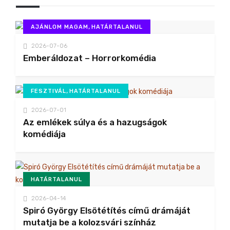
,
AJÁNLOM MAGAM
HATÁRTALANUL
2026-07-06
Emberáldozat – Horrorkomédia
,
FESZTIVÁL
HATÁRTALANUL
2026-07-01
Az emlékek súlya és a hazugságok
komédiája
HATÁRTALANUL
2026-04-14
Spiró György Elsötétítés című drámáját
mutatja be a kolozsvári színház