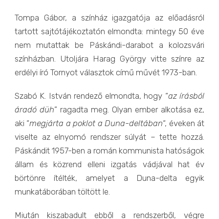
Tompa Gábor, a színház igazgatója az előadásról
tartott sajtótájékoztatón elmondta: mintegy 50 éve
nem mutattak be Páskándi-darabot a kolozsvári
színházban. Utoljára Harag György vitte színre az
erdélyi író Tornyot választok című művét 1973-ban.
Szabó K. István rendező elmondta, hogy “
az írásból
áradó düh
” ragadta meg. Olyan ember alkotása ez,
aki “
megjárta a poklot a Duna-deltában
“, éveken át
viselte az elnyomó rendszer súlyát – tette hozzá.
Páskándit 1957-ben a román kommunista hatóságok
állam és közrend elleni izgatás vádjával hat év
börtönre ítélték, amelyet a Duna-delta egyik
munkatáborában töltött le.
Miután kiszabadult ebből a rendszerből, végre