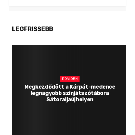
LEGFRISSEBB
RÖVIDEN
Megkezdődött a Kárpát-medence
legnagyobb színjátszótábora
Sátoraljaújhelyen