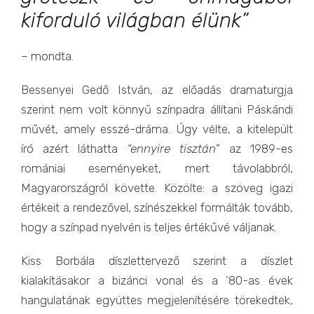
kiforduló világban élünk”
– mondta.
Bessenyei Gedő István, az előadás dramaturgja
szerint nem volt könnyű színpadra állítani Páskándi
művét, amely esszé-dráma. Úgy vélte, a kitelepült
író azért láthatta
“ennyire tisztán
” az 1989-es
romániai eseményeket, mert távolabbról,
Magyarországról követte. Közölte: a szöveg igazi
értékeit a rendezővel, színészekkel formálták tovább,
hogy a színpad nyelvén is teljes értékűvé váljanak.
Kiss Borbála díszlettervező szerint a díszlet
kialakításakor a bizánci vonal és a ’80-as évek
hangulatának együttes megjelenítésére törekedtek,