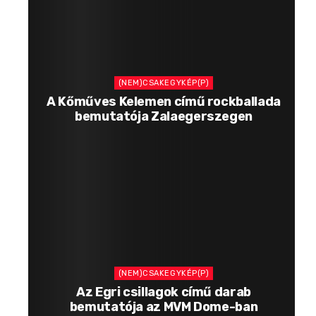
(NEM)CSAKEGYKÉP(P)
A Kőműves Kelemen című rockballada
bemutatója Zalaegerszegen
(NEM)CSAKEGYKÉP(P)
Az Egri csillagok című darab
bemutatója az MVM Dome-ban