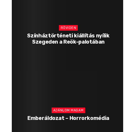
RÖVIDEN
Színháztörténeti kiállítás nyílik
Szegeden a Reök-palotában
AJÁNLOM MAGAM
Emberáldozat – Horrorkomédia