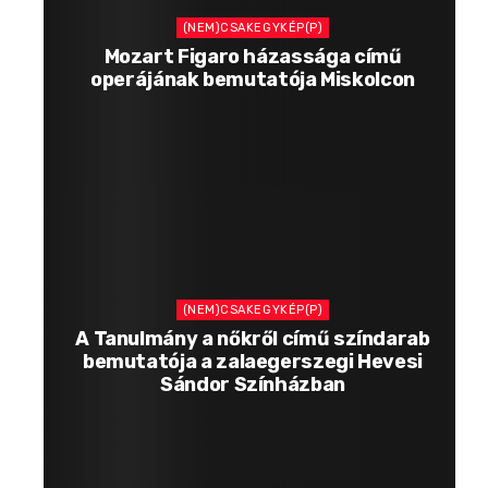
(NEM)CSAKEGYKÉP(P)
Mozart Figaro házassága című
operájának bemutatója Miskolcon
(NEM)CSAKEGYKÉP(P)
A Tanulmány a nőkről című színdarab
bemutatója a zalaegerszegi Hevesi
Sándor Színházban