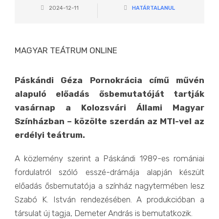
2024-12-11
HATÁRTALANUL
MAGYAR TEÁTRUM ONLINE
Páskándi Géza Pornokrácia című művén
alapuló előadás ősbemutatóját tartják
vasárnap a Kolozsvári Állami Magyar
Színházban – közölte szerdán az MTI-vel az
erdélyi teátrum.
A közlemény szerint a Páskándi 1989-es romániai
fordulatról szóló esszé-drámája alapján készült
előadás ősbemutatója a színház nagytermében lesz
Szabó K. István rendezésében. A produkcióban a
társulat új tagja, Demeter András is bemutatkozik.