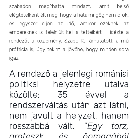
szabadon megírhatta mindazt, amit belső
elégtételként élt meg: hogy a hatalmi gőg nem örök,
és egyszer eljön az idő, amikor ezeknek az
embereknek is felelniük kell a tetteikért – idézte a
rendezőt a közlemény. Szabó K. rámutatott: a mű
prófécia is, úgy tekint a jövőbe, hogy minden sora
igaz.
A rendező a jelenlegi romániai
politikai helyzetre utalva
közölte: 35 évvel a
rendszerváltás után azt látni,
nem javult a helyzet, hanem
rosszabbá vált. “
Egy torz,
groteszk és önmagából