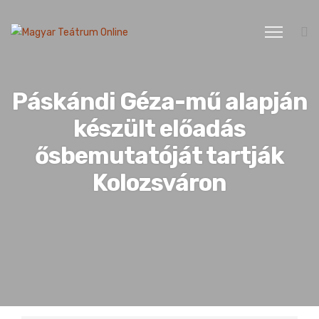
Páskándi Géza-mű alapján
készült előadás
ősbemutatóját tartják
Kolozsváron