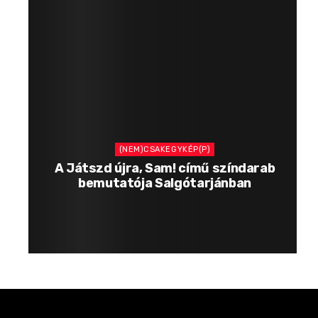
(NEM)CSAKEGYKÉP(P)
A Játszd újra, Sam! című színdarab
bemutatója Salgótarjánban