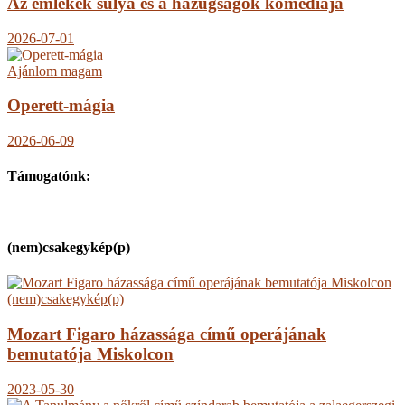
Az emlékek súlya és a hazugságok komédiája
2026-07-01
Ajánlom magam
Operett-mágia
2026-06-09
Támogatónk:
(nem)csakegykép(p)
(nem)csakegykép(p)
Mozart Figaro házassága című operájának
bemutatója Miskolcon
2023-05-30