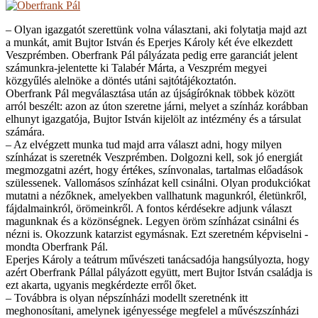
– Olyan igazgatót szerettünk volna választani, aki folytatja majd azt
a munkát, amit Bujtor István és Eperjes Károly két éve elkezdett
Veszprémben. Oberfrank Pál pályázata pedig erre garanciát jelent
számunkra-jelentette ki Talabér Márta, a Veszprém megyei
közgyűlés alelnöke a döntés utáni sajtótájékoztatón.
Oberfrank Pál megválasztása után az újságíróknak többek között
arról beszélt: azon az úton szeretne járni, melyet a színház korábban
elhunyt igazgatója, Bujtor István kijelölt az intézmény és a társulat
számára.
– Az elvégzett munka tud majd arra választ adni, hogy milyen
színházat is szeretnék Veszprémben. Dolgozni kell, sok jó energiát
megmozgatni azért, hogy értékes, színvonalas, tartalmas előadások
szülessenek. Vallomásos színházat kell csinálni. Olyan produkciókat
mutatni a nézőknek, amelyekben vallhatunk magunkról, életünkről,
fájdalmainkról, örömeinkről. A fontos kérdésekre adjunk választ
magunknak és a közönségnek. Legyen öröm színházat csinálni és
nézni is. Okozzunk katarzist egymásnak. Ezt szeretném képviselni -
mondta Oberfrank Pál.
Eperjes Károly a teátrum művészeti tanácsadója hangsúlyozta, hogy
azért Oberfrank Pállal pályázott együtt, mert Bujtor István családja is
ezt akarta, ugyanis megkérdezte erről őket.
– Továbbra is olyan népszínházi modellt szeretnénk itt
meghonosítani, amelynek igényessége megfelel a művészszínházi