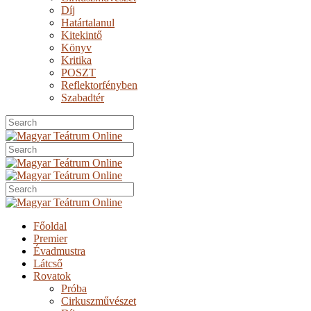
Díj
Határtalanul
Kitekintő
Könyv
Kritika
POSZT
Reflektorfényben
Szabadtér
Főoldal
Premier
Évadmustra
Látcső
Rovatok
Próba
Cirkuszművészet