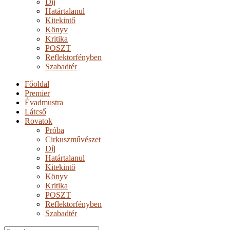
Díj
Határtalanul
Kitekintő
Könyv
Kritika
POSZT
Reflektorfényben
Szabadtér
Főoldal
Premier
Évadmustra
Látcső
Rovatok
Próba
Cirkuszművészet
Díj
Határtalanul
Kitekintő
Könyv
Kritika
POSZT
Reflektorfényben
Szabadtér