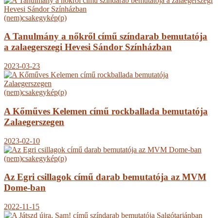
(nem)csakegykép(p)
A Tanulmány a nőkről című színdarab bemutatója
a zalaegerszegi Hevesi Sándor Színházban
2023-03-23
(nem)csakegykép(p)
A Kőműves Kelemen című rockballada bemutatója
Zalaegerszegen
2023-02-10
(nem)csakegykép(p)
Az Egri csillagok című darab bemutatója az MVM
Dome-ban
2022-11-15