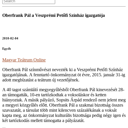
Oberfrank Pál a Veszprémi Petőfi Színház igazgatója
2010-02-04
Egyéb
Magyar Teátrum Online
Oberfrank Pál színművészt nevezték ki a Veszprémi Petőfi Színház
igazgatójának. A fenntartó önkormányzat öt évre, 2015. január 31-ig
adott megbízatást a teátrum új vezetőjének.
A 40 tagot számláló megyegyűlésből Oberfrank Pál kinevezését 28-
an támogatták, 10-en tartózkodtak a voksoláskor és ketten
hiányoztak. A másik pályázó, Sopsits Árpád rendező nem jelent meg
a megyei közgyűlés előtt. Oberfrank Pál a szakmai bizottság összes
szavazatát, a társulat több mint kilencven százalékának a voksát
kapta meg, az önkormányzat kulturális bizottsága pedig négy igen és
két tartózkodás mellett támogatta a pályázatát.