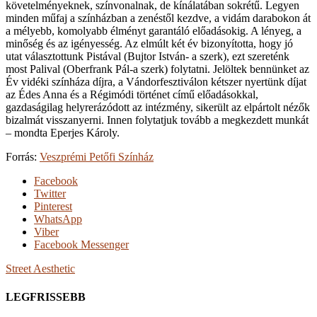
követelményeknek, színvonalnak, de kínálatában sokrétű. Legyen
minden műfaj a színházban a zenéstől kezdve, a vidám darabokon át
a mélyebb, komolyabb élményt garantáló előadásokig. A lényeg, a
minőség és az igényesség. Az elmúlt két év bizonyította, hogy jó
utat választottunk Pistával (Bujtor István- a szerk), ezt szereténk
most Palival (Oberfrank Pál-a szerk) folytatni. Jelöltek bennünket az
Év vidéki színháza díjra, a Vándorfesztiválon kétszer nyertünk díjat
az Édes Anna és a Régimódi történet című előadásokkal,
gazdaságilag helyrerázódott az intézmény, sikerült az elpártolt nézők
bizalmát visszanyerni. Innen folytatjuk tovább a megkezdett munkát
– mondta Eperjes Károly.
Forrás:
Veszprémi Petőfi Színház
Facebook
Twitter
Pinterest
WhatsApp
Viber
Facebook Messenger
Street Aesthetic
LEGFRISSEBB