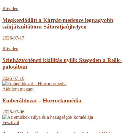
Röviden
Megkezdődött a Kárpát-medence legnagyobb
színjátszótábora Sátoraljaújhelyen
2026-07-17
Röviden
Színháztörténeti kiállítás nyílik Szegeden a Reök-
palotában
2026-07-16
Ajánlom magam
Emberáldozat – Horrorkomédia
2026-07-06
Fesztivál