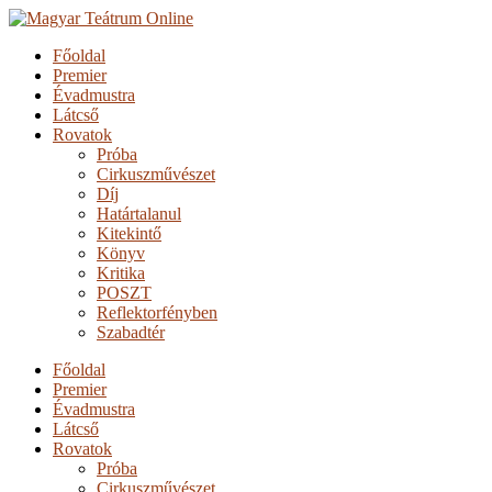
Főoldal
Premier
Évadmustra
Látcső
Rovatok
Próba
Cirkuszművészet
Díj
Határtalanul
Kitekintő
Könyv
Kritika
POSZT
Reflektorfényben
Szabadtér
Főoldal
Premier
Évadmustra
Látcső
Rovatok
Próba
Cirkuszművészet