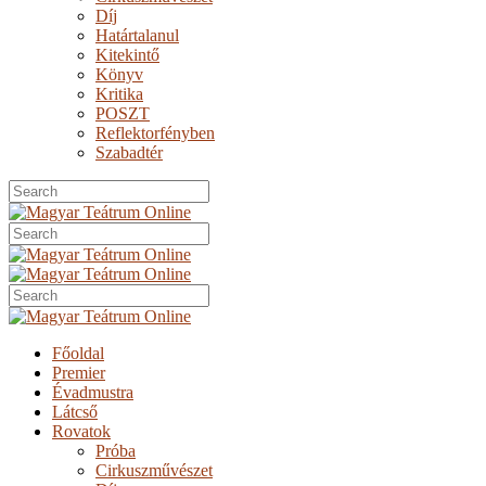
Díj
Határtalanul
Kitekintő
Könyv
Kritika
POSZT
Reflektorfényben
Szabadtér
Főoldal
Premier
Évadmustra
Látcső
Rovatok
Próba
Cirkuszművészet