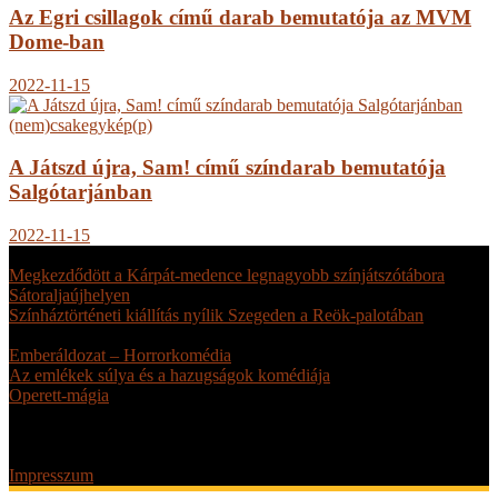
Az Egri csillagok című darab bemutatója az MVM
Dome-ban
2022-11-15
(nem)csakegykép(p)
A Játszd újra, Sam! című színdarab bemutatója
Salgótarjánban
2022-11-15
FRISS
Megkezdődött a Kárpát-medence legnagyobb színjátszótábora
Sátoraljaújhelyen
július 17.
Színháztörténeti kiállítás nyílik Szegeden a Reök-palotában
július
16.
Emberáldozat – Horrorkomédia
július 6.
Az emlékek súlya és a hazugságok komédiája
július 1.
Operett-mágia
június 9.
Next
Prev
© Magyar Teátrumi Társaság • Weboldal készítés: SkyNetwork |
Impresszum