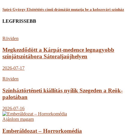
Spiró György Elsötétítés című drámáját mutatja be a kolozsvári színház
LEGFRISSEBB
Röviden
Megkezdődött a Kárpát-medence legnagyobb
színjátszótábora Sátoraljaújhelyen
2026-07-17
Röviden
Színháztörténeti kiállítás nyílik Szegeden a Reök-
palotában
2026-07-16
Ajánlom magam
Emberáldozat – Horrorkomédia