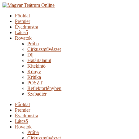
Főoldal
Premier
Évadmustra
Látcső
Rovatok
Próba
Cirkuszművészet
Díj
Határtalanul
Kitekintő
Könyv
Kritika
POSZT
Reflektorfényben
Szabadtér
Főoldal
Premier
Évadmustra
Látcső
Rovatok
Próba
Cirkuszművészet