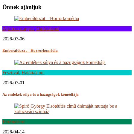
Önnek ajánljuk
Ajánlom magam
,
Határtalanul
2026-07-06
Emberáldozat – Horrorkomédia
Fesztivál
,
Határtalanul
2026-07-01
Az emlékek súlya és a hazugságok komédiája
Határtalanul
2026-04-14