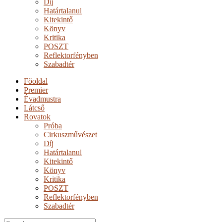
Díj
Határtalanul
Kitekintő
Könyv
Kritika
POSZT
Reflektorfényben
Szabadtér
Főoldal
Premier
Évadmustra
Látcső
Rovatok
Próba
Cirkuszművészet
Díj
Határtalanul
Kitekintő
Könyv
Kritika
POSZT
Reflektorfényben
Szabadtér