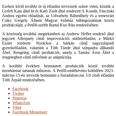
Ezeken kívül további öt új előadást terveznek színre vinni, köztük a
Győrfi Kata által írt és Kató Zsolt által rendezett A Kondit, Fincziski
Andrea egyéni előadását, az Udvarhely Bábműhely és a temesvári
Csiky Gergely Állami Magyar Színház bábtagozatának közös
produkcióját, a Petőfi-szelfit Bartal Kiss Rita rendezésében.
A közönség továbbá megtekintheti az Andrew Hefler rendező által
jegyzett Afterparty című improvizációs stúdióelőadást, a Márkó
Eszter rendezte Nyolckor a bárkán című nagyszínpadi
gyerekelőadást, valamint a Tóth Tünde által színpadra állítandó
Ábel. Rengeteg. című produkciót, amely a Tamási Áron Ábel a
rengetegben című művének az adaptációja.
A korábbi években bemutatott produkciók közül további
tizenhármat tartanak műsoron. A Petőfi-emlékévhez kötődően 2023.
március 15-én tervezik bemutatni a forradalom.ma 3.0 című előadást
Tóth Árpád rendezésében.
Facebook
Twitter
Pinterest
WhatsApp
Viber
Facebook Messenger