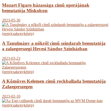
Mozart Figaro házassága című operájának
bemutatója Miskolcon
2023-05-30
(nem)csakegykép(p)
A Tanulmány a nőkről című színdarab bemutatója
a zalaegerszegi Hevesi Sándor Színházban
2023-03-23
(nem)csakegykép(p)
A Kőműves Kelemen című rockballada bemutatója
Zalaegerszegen
2023-02-10
(nem)csakegykép(p)