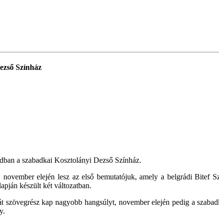
ezső Színház
vadban a szabadkai Kosztolányi Dezső Színház.
november elején lesz az első bemutatójuk, amely a belgrádi Bitef S
apján készült két változatban.
át szövegrész kap nagyobb hangsúlyt, november elején pedig a szabadka
y.