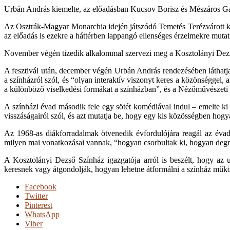
Urbán András kiemelte, az előadásban Kucsov Borisz és Mészáros Gábor
Az Osztrák-Magyar Monarchia idején játszódó Temetés Terézvárott köz
az előadás is ezekre a háttérben lappangó ellenséges érzelmekre mutat
November végén tizedik alkalommal szervezi meg a Kosztolányi Dezső 
A fesztivál után, december végén Urbán András rendezésében láthatj
a színházról szól, és “olyan interaktív viszonyt keres a közönséggel,
a különböző viselkedési formákat a színházban”, és a Nézőművészeti F
A színházi évad második fele egy sötét komédiával indul – emelte ki
visszáságairól szól, és azt mutatja be, hogy egy kis közösségben hogy
Az 1968-as diákforradalmak ötvenedik évfordulójára reagál az évad
milyen mai vonatkozásai vannak, “hogyan csorbultak ki, hogyan degr
A Kosztolányi Dezső Színház igazgatója arról is beszélt, hogy az ut
keresnek vagy átgondolják, hogyan lehetne átformálni a színház műkö
Facebook
Twitter
Pinterest
WhatsApp
Viber