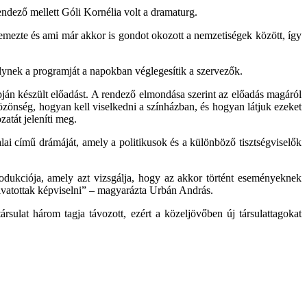
ndező mellett Góli Kornélia volt a dramaturg.
emezte és ami már akkor is gondot okozott a nemzetiségek között, így
lynek a programját a napokban véglegesítik a szervezők.
án készült előadást. A rendező elmondása szerint az előadás magáról
közönség, hogyan kell viselkedni a színházban, és hogyan látjuk ezeket
atát jeleníti meg.
ai című drámáját, amely a politikusok és a különböző tisztségviselők
odukciója, amely azt vizsgálja, hogy az akkor történt eseményeknek
ivatottak képviselni” – magyarázta Urbán András.
rsulat három tagja távozott, ezért a közeljövőben új társulattagokat