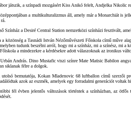
 játszik, a színpadi mozgásért Kiss Anikó felelt, Andjelka Nikolic re
éppontjában a multikulturalizmus áll, amely már a Monarchiát is jell
 rá.
Színház a Desiré Central Station nemzetközi színházi fesztivált, ame
a a közönség a Tasnádi István Nézőművészeti Főiskola című műve alapj
 amelyben tudunk beszélni arról, hogy mi a színház, mi a színész, mi a 
őiskola a mindezekre a kérdésekre adott válaszoknak az ironikus változ
 Urbán András. Dino Mustafic viszi színre Mate Matisic Babilon angyal
an siklanak félre a dolgok.
 utolsó bemutatója, Kokan Mladenovic 68 luftballon című szerzői pr
adálódtak azok az eszmék, amelyek egy forradalmi generációt voltak h
óbbi fél évben jelentős változások történtek a színházban, az ötfős tá
dését.