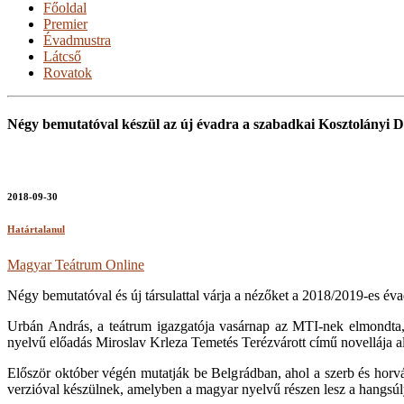
Főoldal
Premier
Évadmustra
Látcső
Rovatok
Négy bemutatóval készül az új évadra a szabadkai Kosztolányi D
2018-09-30
Határtalanul
Magyar Teátrum Online
Négy bemutatóval és új társulattal várja a nézőket a 2018/2019-es é
Urbán András, a teátrum igazgatója vasárnap az MTI-nek elmondta, 
nyelvű előadás Miroslav Krleza Temetés Terézvárott című novellája al
Először október végén mutatják be Belgrádban, ahol a szerb és horv
verzióval készülnek, amelyben a magyar nyelvű részen lesz a hangsúl