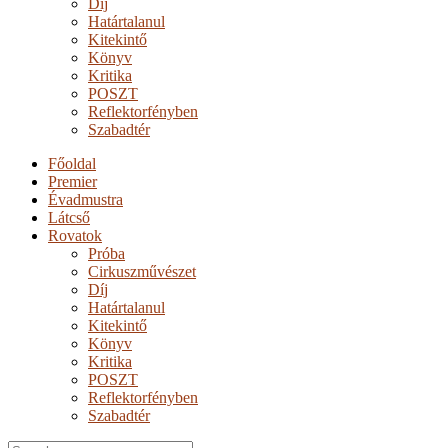
Díj
Határtalanul
Kitekintő
Könyv
Kritika
POSZT
Reflektorfényben
Szabadtér
Főoldal
Premier
Évadmustra
Látcső
Rovatok
Próba
Cirkuszművészet
Díj
Határtalanul
Kitekintő
Könyv
Kritika
POSZT
Reflektorfényben
Szabadtér