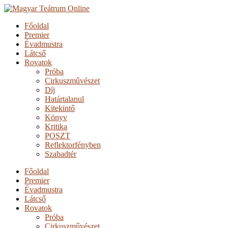
Főoldal
Premier
Évadmustra
Látcső
Rovatok
Próba
Cirkuszművészet
Díj
Határtalanul
Kitekintő
Könyv
Kritika
POSZT
Reflektorfényben
Szabadtér
Főoldal
Premier
Évadmustra
Látcső
Rovatok
Próba
Cirkuszművészet