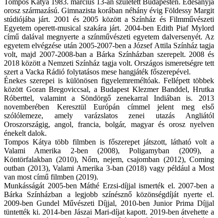
Tompos Kátya 1983. március 13-án született Budapesten. Édesanyja
orosz származású. Gimnazista korában néhány évig Földessy Margit
stúdiójába járt. 2001 és 2005 között a Színház és Filmművészeti
Egyetem operett-musical szakára járt. 2004-ben Edith Piaf Mylord
című dalával megnyerte a színművészeti egyetem dalversenyét. Az
egyetem elvégzése után 2005-2007-ben a József Attila Színház tagja
volt, majd 2007-2008-ban a Bárka Színházban szerepelt. 2008 és
2018 között a Nemzeti Színház tagja volt. Országos ismeretségre tett
szert a Vacka Rádió folytatásos mese hangjáték főszerepével.
Énekes szerepei is különösen figyelemreméltóak. Fellépett többek
között Goran Bregoviccsal, a Budapest Klezmer Banddel, Hrutka
Róberttel, valamint a Söndörgő zenekarral Indiában is. 2013
novemberében Keresztül Európán címmel jelent meg első
szólólemeze, amely varázslatos zenei utazás Angliától
Oroszországig, angol, francia, bolgár, magyar és orosz nyelven
énekelt dalok.
Tompos Kátya több filmben is főszerepet játszott, látható volt a
Valami Amerika 2-ben (2008), Poligamyban (2009), a
Köntörfalakban (2010), Nőm, nejem, csajomban (2012), Coming
outban (2013), Valami Amerika 3-ban (2018) vagy például a Most
van most című filmben (2019).
Munkásságát 2005-ben Máthé Erzsi-díjjal ismerték el. 2007-ben a
Bárka Színházban a legjobb színésznő közönségdíját nyerte el.
2009-ben Gundel Művészeti Díjjal, 2010-ben Junior Prima Díjjal
tüntették ki. 2014-ben Jászai Mari-díjat kapott. 2019-ben átvehette a