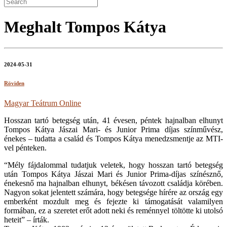
Meghalt Tompos Kátya
2024-05-31
Röviden
Magyar Teátrum Online
Hosszan tartó betegség után, 41 évesen, péntek hajnalban elhunyt
Tompos Kátya Jászai Mari- és Junior Prima díjas színművész,
énekes – tudatta a család és Tompos Kátya menedzsmentje az MTI-
vel pénteken.
“Mély fájdalommal tudatjuk veletek, hogy hosszan tartó betegség
után Tompos Kátya Jászai Mari és Junior Prima-díjas színésznő,
énekesnő ma hajnalban elhunyt, békésen távozott családja körében.
Nagyon sokat jelentett számára, hogy betegsége hírére az ország egy
emberként mozdult meg és fejezte ki támogatását valamilyen
formában, ez a szeretet erőt adott neki és reménnyel töltötte ki utolsó
heteit” – írták.