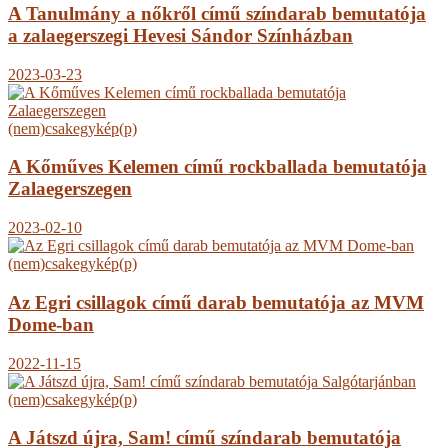
A Tanulmány a nőkről című színdarab bemutatója
a zalaegerszegi Hevesi Sándor Színházban
2023-03-23
(nem)csakegykép(p)
A Kőműves Kelemen című rockballada bemutatója
Zalaegerszegen
2023-02-10
(nem)csakegykép(p)
Az Egri csillagok című darab bemutatója az MVM
Dome-ban
2022-11-15
(nem)csakegykép(p)
A Játszd újra, Sam! című színdarab bemutatója