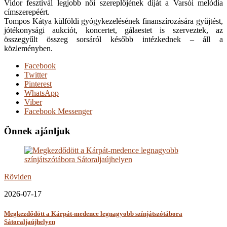
Vidor fesztivál legjobb női szereplőjének díját a Varsói melódia
címszerepéért.
Tompos Kátya külföldi gyógykezelésének finanszírozására gyűjtést,
jótékonysági aukciót, koncertet, gálaestet is szerveztek, az
összegyűlt összeg sorsáról később intézkednek – áll a
közleményben.
Facebook
Twitter
Pinterest
WhatsApp
Viber
Facebook Messenger
Önnek ajánljuk
Röviden
2026-07-17
Megkezdődött a Kárpát-medence legnagyobb színjátszótábora
Sátoraljaújhelyen