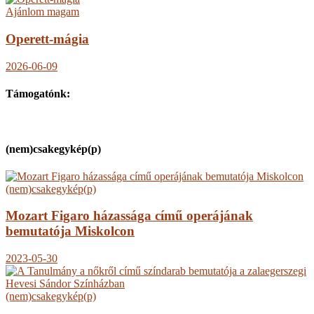
Ajánlom magam
Operett-mágia
2026-06-09
Támogatónk:
(nem)csakegykép(p)
(nem)csakegykép(p)
Mozart Figaro házassága című operájának
bemutatója Miskolcon
2023-05-30
(nem)csakegykép(p)