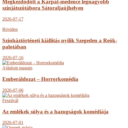
Megkezdődött a Kárpát-medence legnagyobb
színjátszótábora Sátoraljaújhelyen
2026-07-17
Röviden
Színháztörténeti kiállítás nyílik Szegeden a Reök-
palotában
2026-07-16
Ajánlom magam
Emberáldozat – Horrorkomédia
2026-07-06
Fesztivál
Az emlékek súlya és a hazugságok komédiája
2026-07-01