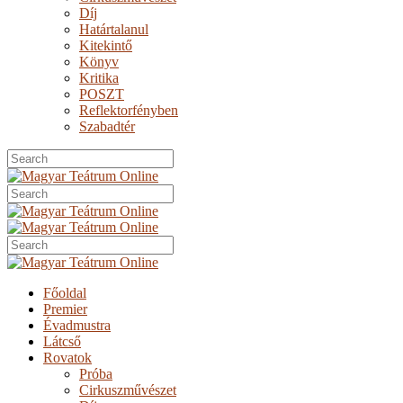
Díj
Határtalanul
Kitekintő
Könyv
Kritika
POSZT
Reflektorfényben
Szabadtér
Főoldal
Premier
Évadmustra
Látcső
Rovatok
Próba
Cirkuszművészet