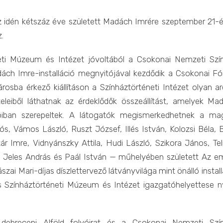
z idén kétszáz éve született Madách Imrére szeptember 21-é
z
.
ti Múzeum és Intézet jóvoltából a Csokonai Nemzeti Szí
ch Imre-installáció megnyitójával kezdődik a Csokonai F
rosba érkező kiállításon a Színháztörténeti Intézet olyan ar
ételeiből láthatnak az érdeklődők összeállítást, amelyek Ma
ióiban szerepeltek. A látogatók megismerkedhetnek a ma
ós, Vámos László, Ruszt József, Illés István, Kolozsi Béla, 
r Imre, Vidnyánszky Attila, Hudi László, Szikora János, Tel
re, Jeles András és Paál István — műhelyében született Az e
ai Mari-díjas díszlettervező látványvilága mint önálló install
os Színháztörténeti Múzeum és Intézet igazgatóhelyettese ny
ebreceni Alföld folyóirat és a Csokonai Nemzeti Szí