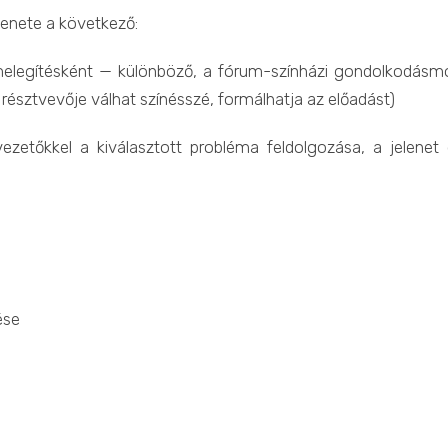
enete a következő:
elegítésként — különböző, a fórum-színházi gondolkodásm
észtvevője válhat színésszé, formálhatja az előadást)
zetőkkel a kiválasztott probléma feldolgozása, a jelenet 
ése