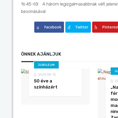
16:45-től A három legizgalmasabbnak vélt jelenet
bevonásával
Facebook
Twitter
Pinteres
ÖNNEK AJÁNLJUK
JUBILEUM
J
2023-09-12
50 éve a
2
színházért
„N
fér
mon
mag
nin
Za