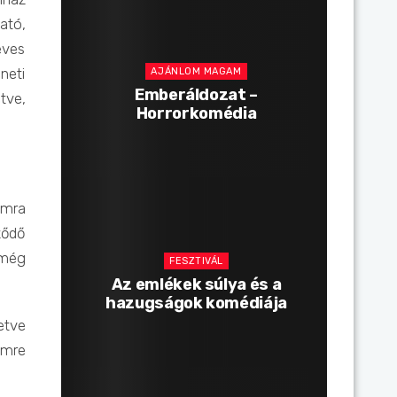
ató,
eves
neti
AJÁNLOM MAGAM
Emberáldozat –
tve,
Horrorkomédia
amra
ződő
 még
FESZTIVÁL
Az emlékek súlya és a
hazugságok komédiája
etve
Imre