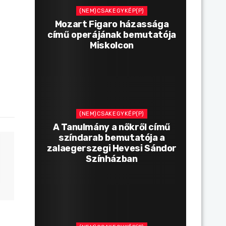
(NEM)CSAKEGYKÉP(P)
Mozart Figaro házassága
című operájának bemutatója
Miskolcon
(NEM)CSAKEGYKÉP(P)
A Tanulmány a nőkről című
színdarab bemutatója a
zalaegerszegi Hevesi Sándor
Színházban