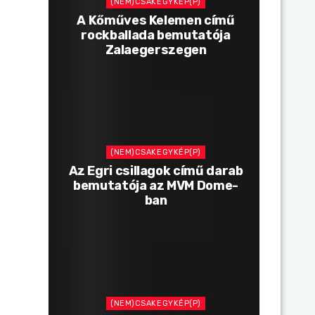
(NEM)CSAKEGYKÉP(P)
A Kőműves Kelemen című
rockballada bemutatója
Zalaegerszegen
(NEM)CSAKEGYKÉP(P)
Az Egri csillagok című darab
bemutatója az MVM Dome-
ban
(NEM)CSAKEGYKÉP(P)