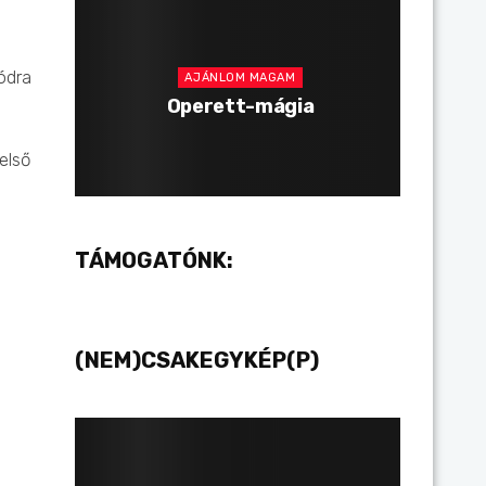
ódra
AJÁNLOM MAGAM
Operett-mágia
első
TÁMOGATÓNK:
(NEM)CSAKEGYKÉP(P)