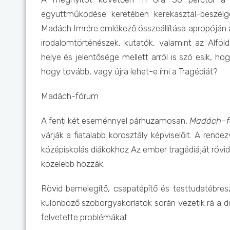
együttműködése keretében kerekasztal-beszélg
Madách Imrére emlékező összeállítása apropójá
irodalomtörténészek, kutatók, valamint az Alfö
helye és jelentősége mellett arról is szó esik, 
hogy tovább, vagy újra lehet-e írni a Tragédiát?
Madách-fórum
A fenti két eseménnyel párhuzamosan,
Madách–f
várják a fiatalabb korosztály képviselőit. A ren
középiskolás diákokhoz Az ember tragédiáját rövid
közelebb hozzák.
Rövid bemelegítő, csapatépítő és testtudatébres
különböző szoborgyakorlatok során vezetik rá a 
felvetette problémákat.