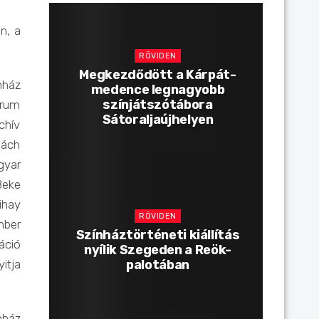
n, a
RÖVIDEN
Megkezdődött a Kárpát-
nház
medence legnagyobb
színjátszótábora
órum
Sátoraljaújhelyen
chív
dách
gyar
Beke
ihay
RÖVIDEN
mber
Színháztörténeti kiállítás
áció
nyílik Szegeden a Reök-
palotában
itja
nház