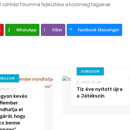
 színházi fórummá fejlesztése a közönség tagjainak
t
WhatsApp
Viber
Facebook Messenger
JUBILEUM
UBILEUM
2022-10-28
Tíz éve nyitott újra
023-07-27
a Játékszín
agyon kevés
fiember
dhatja el
áról, hogy
cs benne
mpano”