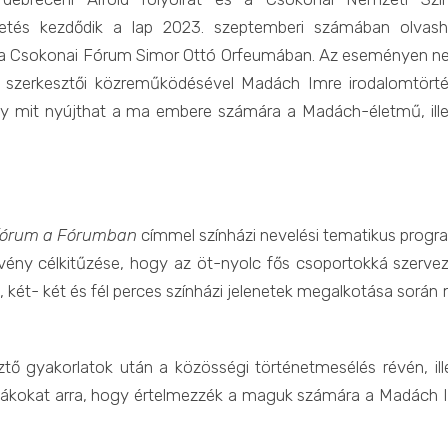
etés kezdődik a lap 2023. szeptemberi számában olvash
n a Csokonai Fórum Simor Ottó Orfeumában. Az eseményen n
ld szerkesztői közreműködésével Madách Imre irodalomtörté
hogy mit nyújthat a ma embere számára a Madách-életmű, ille
órum a Fórumban
címmel színházi nevelési tematikus progr
dezvény célkitűzése, hogy az öt-nyolc fős csoportokká szerve
, két- két és fél perces színházi jelenetek megalkotása során
ztő gyakorlatok után a közösségi történetmesélés révén, ill
diákokat arra, hogy értelmezzék a maguk számára a Madách 