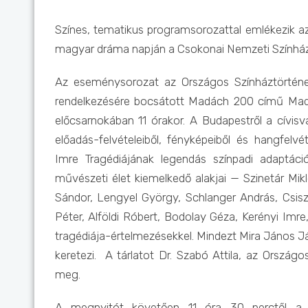
Színes, tematikus programsorozattal emlékezik a
magyar dráma napján a Csokonai Nemzeti Színhá
Az eseménysorozat az Országos Színháztörténe
rendelkezésére bocsátott Madách 200 című Madá
előcsarnokában 11 órakor. A Budapestről a cívisvá
előadás-felvételeiből, fényképeiből és hangfelv
Imre Tragédiájának legendás színpadi adaptác
művészeti élet kiemelkedő alakjai — Szinetár Mikl
Sándor, Lengyel György, Schlanger András, Csiszá
Péter, Alföldi Róbert, Bodolay Géza, Kerényi Im
tragédiája-értelmezésekkel. Mindezt Mira János Jász
keretezi. A tárlatot Dr. Szabó Attila, az Ország
meg.
A megnyitót követően 11 óra 30 perctől a d