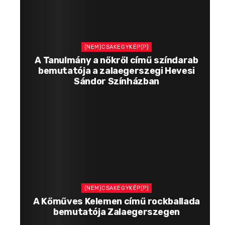
(NEM)CSAKEGYKÉP(P)
A Tanulmány a nőkről című színdarab
bemutatója a zalaegerszegi Hevesi
Sándor Színházban
(NEM)CSAKEGYKÉP(P)
A Kőműves Kelemen című rockballada
bemutatója Zalaegerszegen