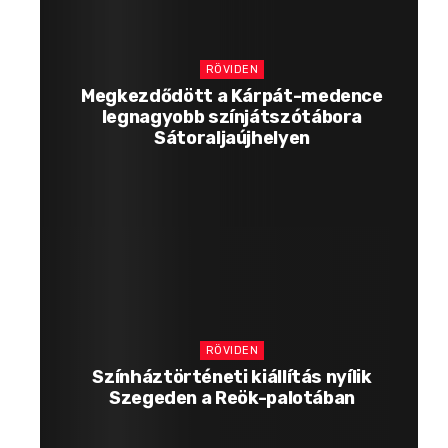
RÖVIDEN
Megkezdődött a Kárpát-medence
legnagyobb színjátszótábora
Sátoraljaújhelyen
RÖVIDEN
Színháztörténeti kiállítás nyílik
Szegeden a Reök-palotában