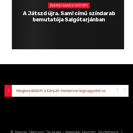
(NEM)CSAKEGYKÉP(P)
A Játszd újra, Sam! című színdarab
bemutatója Salgótarjánban
Megkezdődött a Kárpát-medence legnagyobb színjátszótábora Sátoraljaújhelyen
© Magyar Teátrumi Társaság • Weboldal készítés: SkyNetwork |