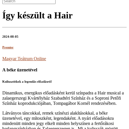
Így készült a Hair
2024-08-05
Premier
Magyar Teátrum Online
A béke üzenetével
Kuliszatitkok a legendás előadásról
Dinamikus, energikus előadásként kerül színpadra a Hair musical a
zalaegerszegi Kvártélyház Szabadtéri Színház és a Soproni Petőfi
Színház koprodukciójában, Tompagábor Kornél rendezésében.
Látványos táncokkal, remek színészi alakításokkal, a béke
üzenetével, egy mítoszként, legendaként. A nyári előadásokra
mindenütt minden jegy elkelt minden helyszínen a fertőrákosi
barlangszínházban és Zalaegerszegen is.. Mi a kulisszák mögött