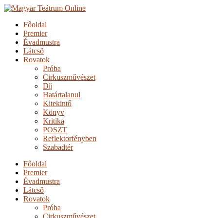
Főoldal
Premier
Évadmustra
Látcső
Rovatok
Próba
Cirkuszművészet
Díj
Határtalanul
Kitekintő
Könyv
Kritika
POSZT
Reflektorfényben
Szabadtér
Főoldal
Premier
Évadmustra
Látcső
Rovatok
Próba
Cirkuszművészet