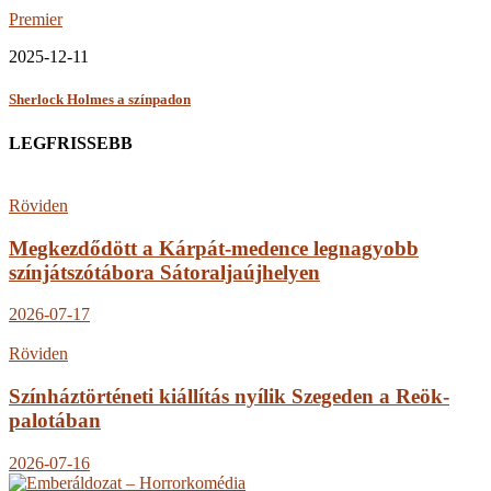
Premier
2025-12-11
Sherlock Holmes a színpadon
LEGFRISSEBB
Röviden
Megkezdődött a Kárpát-medence legnagyobb
színjátszótábora Sátoraljaújhelyen
2026-07-17
Röviden
Színháztörténeti kiállítás nyílik Szegeden a Reök-
palotában
2026-07-16