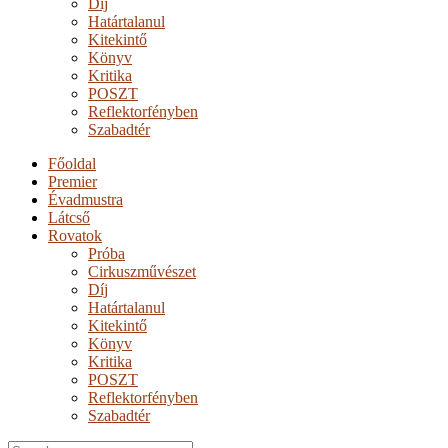
Díj
Határtalanul
Kitekintő
Könyv
Kritika
POSZT
Reflektorfényben
Szabadtér
Főoldal
Premier
Évadmustra
Látcső
Rovatok
Próba
Cirkuszművészet
Díj
Határtalanul
Kitekintő
Könyv
Kritika
POSZT
Reflektorfényben
Szabadtér