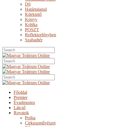
Díj
Határtalanul
Kitekintő
Könyv
Kritika
POSZT
Reflektorfényben
Szabadtér
Főoldal
Premier
Évadmustra
Látcső
Rovatok
Próba
Cirkuszművészet