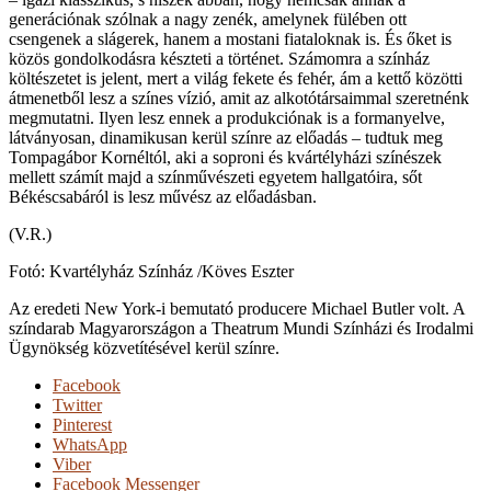
generációnak szólnak a nagy zenék, amelynek fülében ott
csengenek a slágerek, hanem a mostani fiataloknak is. És őket is
közös gondolkodásra készteti a történet. Számomra a színház
költészetet is jelent, mert a világ fekete és fehér, ám a kettő közötti
átmenetből lesz a színes vízió, amit az alkotótársaimmal szeretnénk
megmutatni. Ilyen lesz ennek a produkciónak is a formanyelve,
látványosan, dinamikusan kerül színre az előadás – tudtuk meg
Tompagábor Kornéltól, aki a soproni és kvártélyházi színészek
mellett számít majd a színművészeti egyetem hallgatóira, sőt
Békéscsabáról is lesz művész az előadásban.
(V.R.)
Fotó: Kvartélyház Színház /Köves Eszter
Az eredeti New York-i bemutató producere Michael Butler volt. A
színdarab Magyarországon a Theatrum Mundi Színházi és Irodalmi
Ügynökség közvetítésével kerül színre.
Facebook
Twitter
Pinterest
WhatsApp
Viber
Facebook Messenger