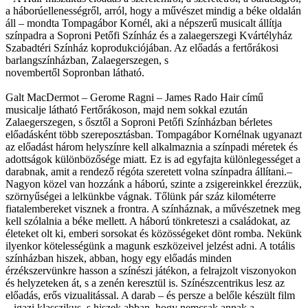
a háborúellenességről, arról, hogy a művészet mindig a béke oldalán
áll – mondta Tompagábor Kornél, aki a népszerű musicalt állítja
színpadra a Soproni Petőfi Színház és a zalaegerszegi Kvártélyház
Szabadtéri Színház koprodukciójában. Az előadás a fertőrákosi
barlangszínházban, Zalaegerszegen, s
novembertől Sopronban látható.
Galt MacDermot – Gerome Ragni – James Rado Hair című
musicalje látható Fertőrákoson, majd nem sokkal ezután
Zalaegerszegen, s ősztől a Soproni Petőfi Színházban bérletes
előadásként több szereposztásban. Tompagábor Kornélnak ugyanazt
az előadást három helyszínre kell alkalmaznia a színpadi méretek és
adottságok különbözősége miatt. Ez is ad egyfajta különlegességet a
darabnak, amit a rendező régóta szeretett volna színpadra állítani.–
Nagyon közel van hozzánk a háború, szinte a zsigereinkkel érezzük,
szörnyűségei a lelkünkbe vágnak. Tőlünk pár száz kilométerre
fiatalembereket visznek a frontra. A színháznak, a művészetnek meg
kell szólalnia a béke mellett. A háború tönkreteszi a családokat, az
életeket olt ki, emberi sorsokat és közösségeket dönt romba. Nekünk
ilyenkor kötelességünk a magunk eszközeivel jelzést adni. A totális
színházban hiszek, abban, hogy egy előadás minden
érzékszervünkre hasson a színészi játékon, a felrajzolt viszonyokon
és helyzeteken át, s a zenén keresztül is. Színészcentrikus lesz az
előadás, erős vizualitással. A darab – és persze a belőle készült film
– igazi klasszikus, s hiszek abban, hogy nemcsak annak a