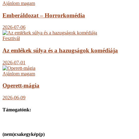
Ajánlom magam
Emberáldozat – Horrorkomédia
2026-07-06
Fesztivál
Az emlékek súlya és a hazugságok komédiája
2026-07-01
Ajánlom magam
Operett-mágia
2026-06-09
Támogatónk:
(nem)csakegykép(p)