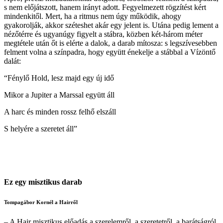
s nem előjátszott, hanem irányt adott. Fegyelmezett rögzítést kért
mindenkitől. Mert, ha a ritmus nem úgy működik, ahogy
gyakorolják, akkor széteshet akár egy jelent is. Utána pedig lement a
nézőtérre és ugyanúgy figyelt a stábra, közben két-három méter
megtétele után őt is elérte a dalok, a darab mítosza: s legszívesebben
felment volna a színpadra, hogy együtt énekelje a stábbal a Vízöntő
dalát:
“Fénylő Hold, lesz majd egy új idő
Mikor a Jupiter a Marssal együtt áll
A harc és minden rossz felhő elszáll
S helyére a szeretet áll”
Ez egy misztikus darab
Tompagábor Kornél a Hairről
– A Hair misztikus előadás a szerelemről, a szeretetről, a barátságról,