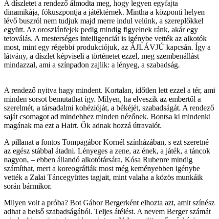
A díszletet a rendező álmodta meg, hogy legyen egyfajta
dinamikája, fókuszpontja a játéktérnek. Mintha a központi helyen
lévő buszról nem tudjuk majd merre indul velünk, a szereplőkkel
együtt. Az oroszlánfejek pedig mindig figyelnek ránk, akár egy
tetoválás. A mesterséges intelligenciát is igénybe vették az alkotók
most, mint egy régebbi produkciójuk, az ÁJLÁVJÚ kapcsán. Így a
látvány, a díszlet képviseli a történetet ezzel, meg szembenállást
mindazzal, ami a színpadon zajlik: a lényeg, a szabadság.
A rendező nyitva hagy mindent. Kortalan, időtlen lett ezzel a tér, ami
minden sorsot bemutathat így. Milyen, ha elveszik az embertől a
szerelmét, a társadalmi kohézióját, a békéjét, szabadságát. A rendező
saját csomagot ad mindehhez minden nézőnek. Bontsa ki mindenki
magának ma ezt a Hairt. Ők adnak hozzá útravalót.
A pillanat a fontos Tompagábor Kornél színházában, s ezt szeretné
az egész stábbal átadni. Lényeges a zene, az ének, a játék, a táncok
nagyon, – ebben állandó alkotótársára, Kósa Rubenre mindig
számíthat, mert a koreográfiák most még keményebben igénybe
vették a Zalai Táncegyüttes tagjait, mint valaha a közös munkáik
során bármikor.
Milyen volt a próba? Bot Gábor Bergerként elhozta azt, amit színész
adhat a belső szabadságából. Teljes átélést. A nevem Berger számát