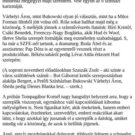
mindenki megjegyzi majd szerintem. Vele együtt az ő színházi
karizmáját.
Várhelyi Áron, mint Bukowski olyan jó választás, mint ha a Milos
Forman filmből jött volna elő. Róla sokat hallhat majd még a
közönség. S melléjük jönnek a színművészetis fiatalok: Bíró Kristóf,
Csáki Benedek, Ferenczy-Nagy Boglárka, akik Hud és Woof,
illetve Shelia szerepét formálják meg eszméletlen szabadsággal. S,
ha már a SZFE-nél tartunk, a dramaturg: Boda Ábel és az
asszisztens: Pap Dóra is az egyetemről vesznek részt a
produkcióban. Békéscsabáról pedig Lévai Attila érkezett Hud
szerepére.
(A soproni novemberi előadásokban Szaszák Zsolt – aki szinte a
város szülöttének számít – Bot Gáborral kettős szereposztásban
alakítja Bergert, a Petőfi Színházban Bukowski Várhelyi Áron,
Sheila pedig Dienes Blanka lesz. – szerk.)
A próbán Tompagábor Kornél nagy hangsúlyt helyezett arra, hogy a
szereplők viszonyait, egymáshoz való kapcsolódásait kibontsa
mélységében is. Nem figurákat kért, akik énekelnek, hanem emberi
kapcsolatokat, érzelmeket, szenvedélyt, emberi reakciókat akart
látni, s hogy azokkal így jussanak el a szereplők a dalokig, amiket
mindig vár a közönség, de azok is belőlük jöjjenek.
Apró, precíz mozdulatokkal dolgozott, többször felment a színpadra,