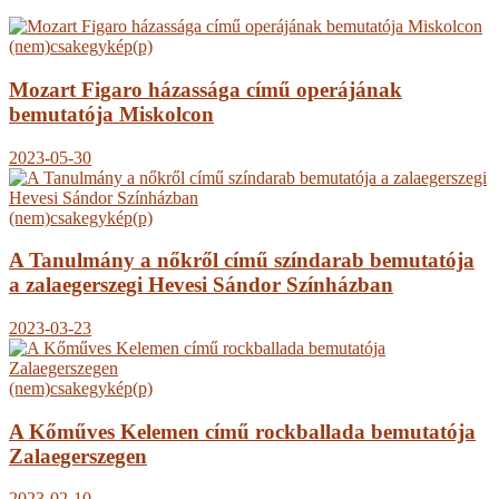
(nem)csakegykép(p)
Mozart Figaro házassága című operájának
bemutatója Miskolcon
2023-05-30
(nem)csakegykép(p)
A Tanulmány a nőkről című színdarab bemutatója
a zalaegerszegi Hevesi Sándor Színházban
2023-03-23
(nem)csakegykép(p)
A Kőműves Kelemen című rockballada bemutatója
Zalaegerszegen
2023-02-10