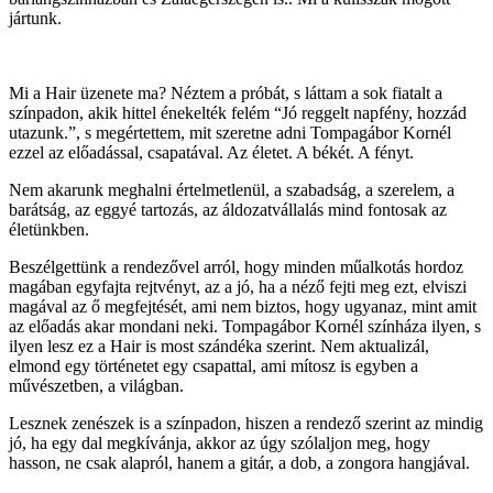
jártunk.
Mi a Hair üzenete ma? Néztem a próbát, s láttam a sok fiatalt a
színpadon, akik hittel énekelték felém “Jó reggelt napfény, hozzád
utazunk.”, s megértettem, mit szeretne adni Tompagábor Kornél
ezzel az előadással, csapatával. Az életet. A békét. A fényt.
Nem akarunk meghalni értelmetlenül, a szabadság, a szerelem, a
barátság, az eggyé tartozás, az áldozatvállalás mind fontosak az
életünkben.
Beszélgettünk a rendezővel arról, hogy minden műalkotás hordoz
magában egyfajta rejtvényt, az a jó, ha a néző fejti meg ezt, elviszi
magával az ő megfejtését, ami nem biztos, hogy ugyanaz, mint amit
az előadás akar mondani neki. Tompagábor Kornél színháza ilyen, s
ilyen lesz ez a Hair is most szándéka szerint. Nem aktualizál,
elmond egy történetet egy csapattal, ami mítosz is egyben a
művészetben, a világban.
Lesznek zenészek is a színpadon, hiszen a rendező szerint az mindig
jó, ha egy dal megkívánja, akkor az úgy szólaljon meg, hogy
hasson, ne csak alapról, hanem a gitár, a dob, a zongora hangjával.