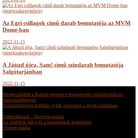
(nem)csakegykép(p)
Az Egri csillagok című darab bemutatója az MVM
Dome-ban
2022-11-15
(nem)csakegykép(p)
A Játszd újra, Sam! című színdarab bemutatója
Salgótarjánban
2022-11-15
FRISS
Megkezdődött a Kárpát-medence legnagyobb színjátszótábora
Sátoraljaújhelyen
július 17.
Színháztörténeti kiállítás nyílik Szegeden a Reök-palotában
július
16.
Emberáldozat – Horrorkomédia
július 6.
Az emlékek súlya és a hazugságok komédiája
július 1.
Operett-mágia
június 9.
Next