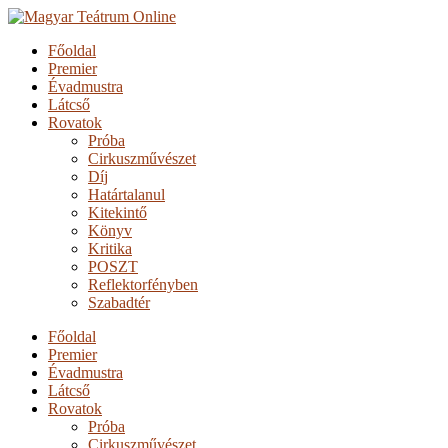
Főoldal
Premier
Évadmustra
Látcső
Rovatok
Próba
Cirkuszművészet
Díj
Határtalanul
Kitekintő
Könyv
Kritika
POSZT
Reflektorfényben
Szabadtér
Főoldal
Premier
Évadmustra
Látcső
Rovatok
Próba
Cirkuszművészet