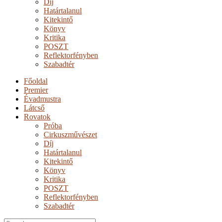
Díj
Határtalanul
Kitekintő
Könyv
Kritika
POSZT
Reflektorfényben
Szabadtér
Főoldal
Premier
Évadmustra
Látcső
Rovatok
Próba
Cirkuszművészet
Díj
Határtalanul
Kitekintő
Könyv
Kritika
POSZT
Reflektorfényben
Szabadtér