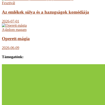
Fesztivál
Az emlékek súlya és a hazugságok komédiája
2026-07-01
Ajánlom magam
Operett-mágia
2026-06-09
Támogatónk: