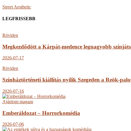
Street Aesthetic
LEGFRISSEBB
Röviden
Megkezdődött a Kárpát-medence legnagyobb színjáts
2026-07-17
Röviden
Színháztörténeti kiállítás nyílik Szegeden a Reök-pal
2026-07-16
Ajánlom magam
Emberáldozat – Horrorkomédia
2026-07-06