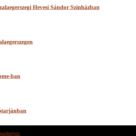
zalaegerszegi Hevesi Sándor Színházban
laegerszegen
Dome-ban
ótarjánban
jaújhelyen
július 17.