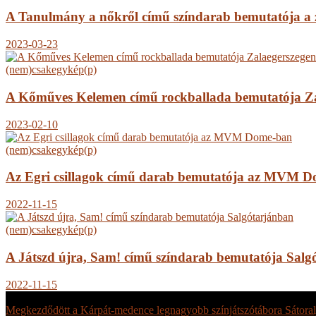
A Tanulmány a nőkről című színdarab bemutatója a 
2023-03-23
(nem)csakegykép(p)
A Kőműves Kelemen című rockballada bemutatója Za
2023-02-10
(nem)csakegykép(p)
Az Egri csillagok című darab bemutatója az MVM 
2022-11-15
(nem)csakegykép(p)
A Játszd újra, Sam! című színdarab bemutatója Salg
2022-11-15
FRISS
Megkezdődött a Kárpát-medence legnagyobb színjátszótábora Sátoral