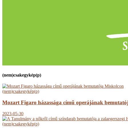
(nem)csakegykép(p)
(nem)csakegykép(p)
Mozart Figaro házassága című operájának bemutató
2023-05-30
(nem)csakegykép(p)