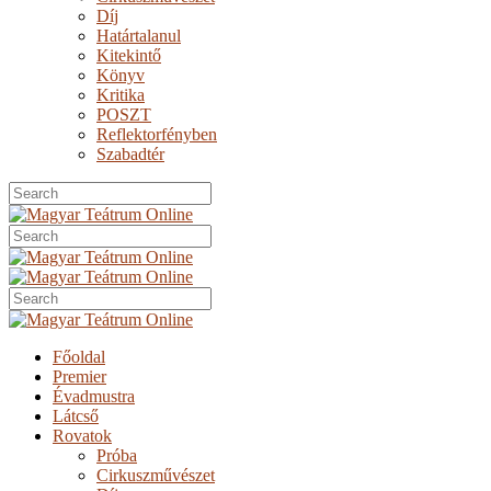
Díj
Határtalanul
Kitekintő
Könyv
Kritika
POSZT
Reflektorfényben
Szabadtér
Főoldal
Premier
Évadmustra
Látcső
Rovatok
Próba
Cirkuszművészet