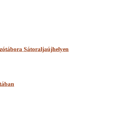
zótábora Sátoraljaújhelyen
otában