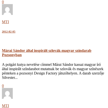
0
MTI
2012-02-05
Márai Sándor által inspirált szlovák-magyar színdarab
Pozsonyban
A polgári kutya nevelése címmel Márai Sándor kassai magyar író
által inspirált színdarabot mutatnak be szlovák és magyar színészek
pénteken a pozsonyi Design Factory játszóhelyen. A darab szerzője
Silvester...
0
MTI