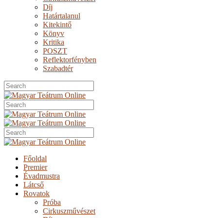
Díj
Határtalanul
Kitekintő
Könyv
Kritika
POSZT
Reflektorfényben
Szabadtér
Főoldal
Premier
Évadmustra
Látcső
Rovatok
Próba
Cirkuszművészet