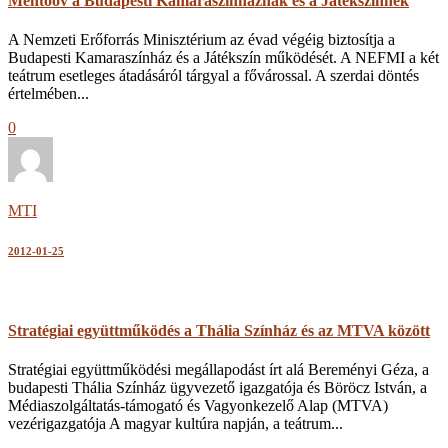
Mentőöv a Budapesti Kamaraszínháznak és a Játékszínnek
A Nemzeti Erőforrás Minisztérium az évad végéig biztosítja a
Budapesti Kamaraszínház és a Játékszín működését. A NEFMI a két
teátrum esetleges átadásáról tárgyal a fővárossal. A szerdai döntés
értelmében...
0
MTI
2012-01-25
Stratégiai együttműködés a Thália Színház és az MTVA között
Stratégiai együttműködési megállapodást írt alá Bereményi Géza, a
budapesti Thália Színház ügyvezető igazgatója és Böröcz István, a
Médiaszolgáltatás-támogató és Vagyonkezelő Alap (MTVA)
vezérigazgatója A magyar kultúra napján, a teátrum...