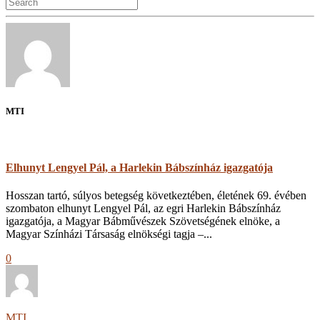
MTI
Elhunyt Lengyel Pál, a Harlekin Bábszínház igazgatója
Hosszan tartó, súlyos betegség következtében, életének 69. évében
szombaton elhunyt Lengyel Pál, az egri Harlekin Bábszínház
igazgatója, a Magyar Bábművészek Szövetségének elnöke, a
Magyar Színházi Társaság elnökségi tagja –...
0
MTI