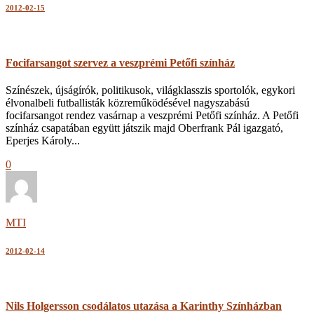
2012-02-15
Focifarsangot szervez a veszprémi Petőfi színház
Színészek, újságírók, politikusok, világklasszis sportolók, egykori
élvonalbeli futballisták közreműködésével nagyszabású
focifarsangot rendez vasárnap a veszprémi Petőfi színház. A Petőfi
színház csapatában együtt játszik majd Oberfrank Pál igazgató,
Eperjes Károly...
0
MTI
2012-02-14
Nils Holgersson csodálatos utazása a Karinthy Színházban