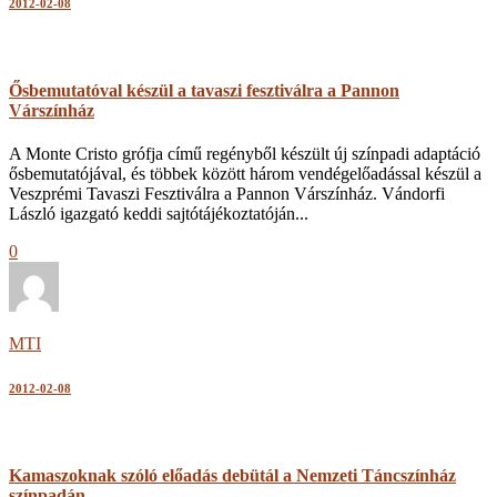
2012-02-08
Ősbemutatóval készül a tavaszi fesztiválra a Pannon
Várszínház
A Monte Cristo grófja című regényből készült új színpadi adaptáció
ősbemutatójával, és többek között három vendégelőadással készül a
Veszprémi Tavaszi Fesztiválra a Pannon Várszínház. Vándorfi
László igazgató keddi sajtótájékoztatóján...
0
MTI
2012-02-08
Kamaszoknak szóló előadás debütál a Nemzeti Táncszínház
színpadán