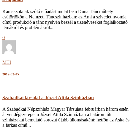
Kamaszoknak szóló előadást mutat be a Duna Táncműhely
csütörtökön a Nemzeti Táncszínházban: az Ami a szívedet nyomja
című produkció a tánc nyelvén beszél a tizenéveseket foglalkoztató
témákról és problémákról....
0
MTI
2012-02-05
Szabadkai társulat a József Attila Színházban
A Szabadkai Népszínház Magyar Társulata februárban három estén
át vendégszerepel a József Attila Színházban a határon túli
színházakat bemutató sorozat újabb állomásaként: hétfőn az Aska és
a farkas című...