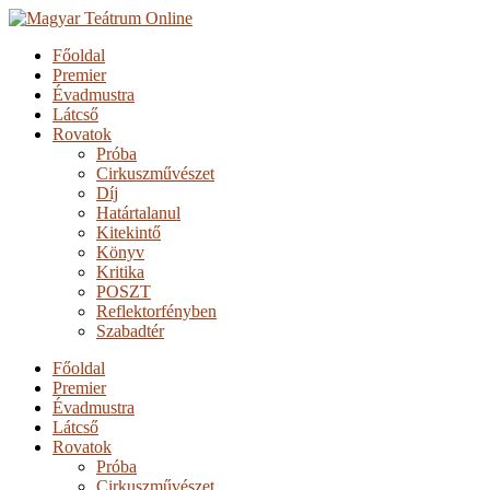
Főoldal
Premier
Évadmustra
Látcső
Rovatok
Próba
Cirkuszművészet
Díj
Határtalanul
Kitekintő
Könyv
Kritika
POSZT
Reflektorfényben
Szabadtér
Főoldal
Premier
Évadmustra
Látcső
Rovatok
Próba
Cirkuszművészet