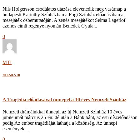
Nils Holgersson csodálatos utazása elevenedik meg vasárnap a
budapesti Karinthy Színházban a Fogi Színház előadásában a
mesejáték ősbemutatóján. A zenés mesejátékot Selma Lagerlöf
azonos című regénye nyomán Benedek Gyula...
0
MTI
2012-02-10
A Tragédia előadásával ünnepel a 10 éves Nemzeti Színház
Nemzeti drámáinkkal ünnepli az új Nemzeti Színház 10 éves
jubileumát március 25-én: délután a Bánk bánt, az esti díszelőadáson
pedig Az ember tragédiáját láthatja a közönség. Az ünnepi
események...
0