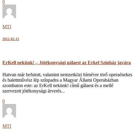
0
MTI
2012-02-15
ErKell nekünk! – Jótékonysági gálaest az Erkel Színház javára
Hatvan már befutott, valamint nemzetközi hírnévre törő operaénekes
és balettművész lép színpadra a Magyar Állami Operaházban
szombaton este: az ErKell nekünk! című gálaest és a mellé
szervezett jótékonysági árverés...
0
MTI