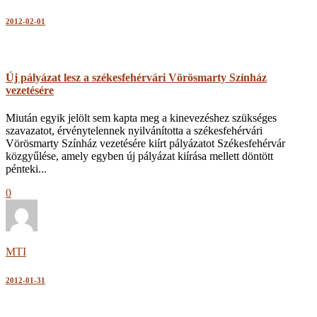
2012-02-01
Új pályázat lesz a székesfehérvári Vörösmarty Színház
vezetésére
Miután egyik jelölt sem kapta meg a kinevezéshez szükséges
szavazatot, érvénytelennek nyilvánította a székesfehérvári
Vörösmarty Színház vezetésére kiírt pályázatot Székesfehérvár
közgyűlése, amely egyben új pályázat kiírása mellett döntött
pénteki...
0
MTI
2012-01-31