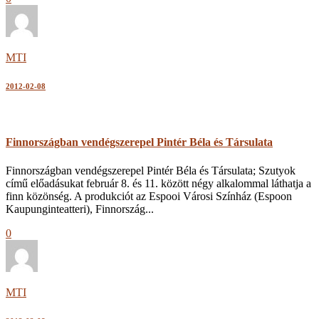
MTI
2012-02-08
Finnországban vendégszerepel Pintér Béla és Társulata
Finnországban vendégszerepel Pintér Béla és Társulata; Szutyok
című előadásukat február 8. és 11. között négy alkalommal láthatja a
finn közönség. A produkciót az Espooi Városi Színház (Espoon
Kaupunginteatteri), Finnország...
0
MTI