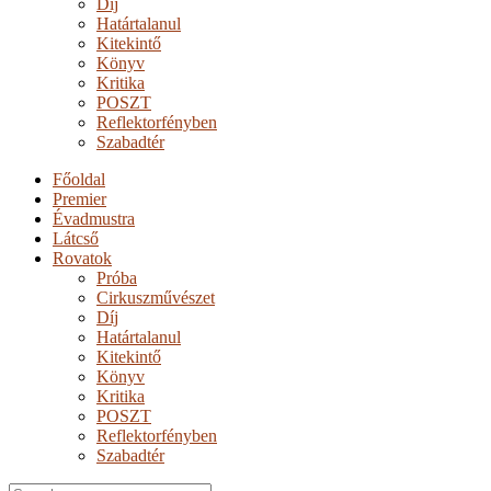
Díj
Határtalanul
Kitekintő
Könyv
Kritika
POSZT
Reflektorfényben
Szabadtér
Főoldal
Premier
Évadmustra
Látcső
Rovatok
Próba
Cirkuszművészet
Díj
Határtalanul
Kitekintő
Könyv
Kritika
POSZT
Reflektorfényben
Szabadtér