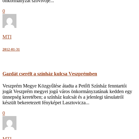
önkormányzat szóvivője...
0
MTI
2012-01-31
Gazdát cserélt a színház kulcsa Veszprémben
Veszprém Megye Közgyűlése átadta a Petőfi Színház fenntartói
jogát Veszprém megyei jogú város önkormányzatának kedden egy
ünnepség keretében; a színház kulcsát és a jelenlegi társulatról
készült bekeretezett fényképet Lasztovicza...
0
MTI