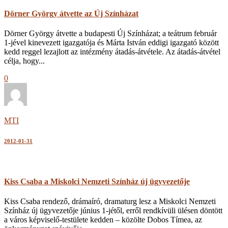
Dörner György átvette az Új Színházat
Dörner György átvette a budapesti Új Színházat; a teátrum február
1-jével kinevezett igazgatója és Márta István eddigi igazgató között
kedd reggel lezajlott az intézmény átadás-átvétele. Az átadás-átvétel
célja, hogy...
0
MTI
2012-01-31
Kiss Csaba a Miskolci Nemzeti Színház új ügyvezetője
Kiss Csaba rendező, drámaíró, dramaturg lesz a Miskolci Nemzeti
Színház új ügyvezetője június 1-jétől, erről rendkívüli ülésen döntött
a város képviselő-testülete kedden – közölte Dobos Tímea, az