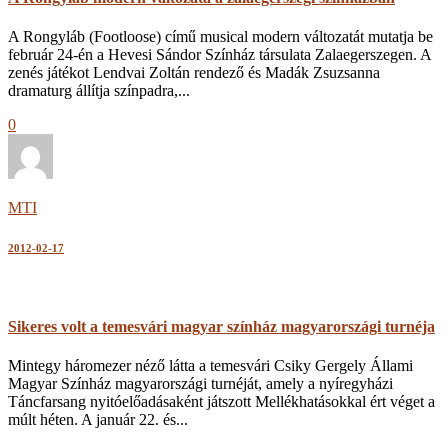
A Rongyláb (Footloose) című musical modern változatát mutatja be
február 24-én a Hevesi Sándor Színház társulata Zalaegerszegen. A
zenés játékot Lendvai Zoltán rendező és Madák Zsuzsanna
dramaturg állítja színpadra,...
0
MTI
2012-02-17
Sikeres volt a temesvári magyar színház magyarországi turnéja
Mintegy háromezer néző látta a temesvári Csiky Gergely Állami
Magyar Színház magyarországi turnéját, amely a nyíregyházi
Táncfarsang nyitóelőadásaként játszott Mellékhatásokkal ért véget a
múlt héten. A január 22. és...