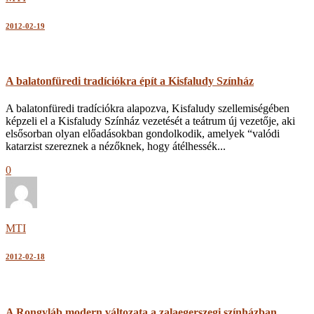
2012-02-19
A balatonfüredi tradíciókra épít a Kisfaludy Színház
A balatonfüredi tradíciókra alapozva, Kisfaludy szellemiségében
képzeli el a Kisfaludy Színház vezetését a teátrum új vezetője, aki
elsősorban olyan előadásokban gondolkodik, amelyek “valódi
katarzist szereznek a nézőknek, hogy átélhessék...
0
MTI
2012-02-18
A Rongyláb modern változata a zalaegerszegi színházban